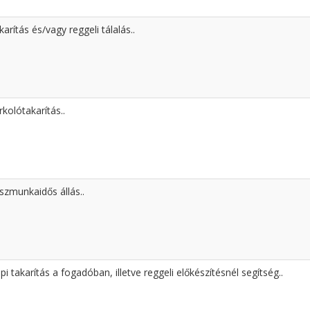
karítás és/vagy reggeli tálalás..
rkolótakarítás..
szmunkaidős állás..
pi takarítás a fogadóban, illetve reggeli előkészítésnél segítség..