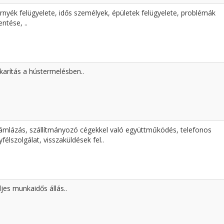
rnyék felügyelete, idős személyek, épületek felügyelete, problémák
entése, ..
karítás a hústermelésben..
ámlázás, szállítmányozó cégekkel való együttműködés, telefonos
yfélszolgálat, visszaküldések fel..
ljes munkaidős állás..