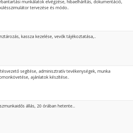
rbantartási munkálatok elvégzése, hibaelhárítás, dokumentáció,
pülésszimulátor tervezése és módo..
nztározás, kassza kezelése, vevők tájékoztatása,..
ítésvezető segítése, adminisztratív tevékenységek, munka
omonkövetése, ajánlatok készítése..
szmunkaidős állás, 20 órában hetente...