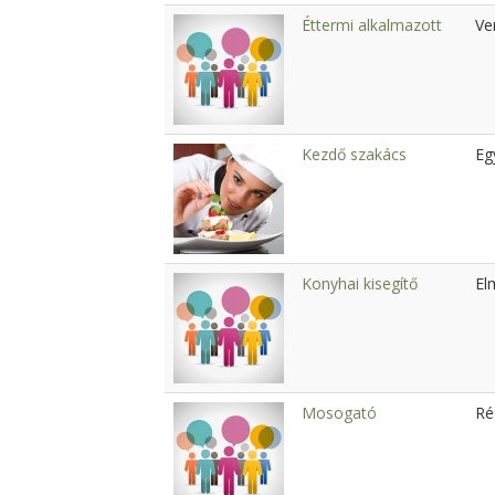
Éttermi alkalmazott
Ve
Kezdő szakács
Eg
Konyhai kisegítő
El
Mosogató
Ré