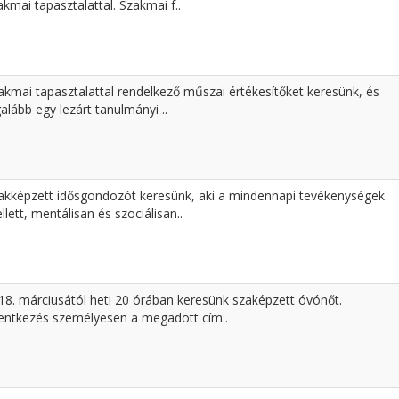
akmai tapasztalattal. Szakmai f..
akmai tapasztalattal rendelkező műszai értékesítőket keresünk, és
galább egy lezárt tanulmányi ..
akképzett idősgondozót keresünk, aki a mindennapi tevékenységek
llett, mentálisan és szociálisan..
18. márciusától heti 20 órában keresünk szaképzett óvónőt.
lentkezés személyesen a megadott cím..