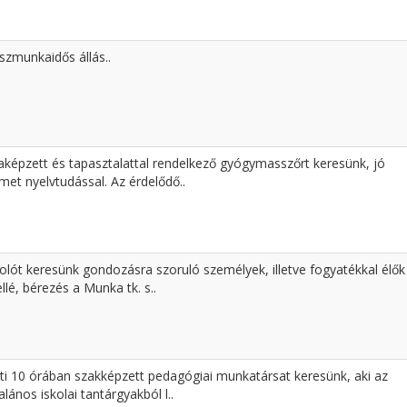
szmunkaidős állás..
aképzett és tapasztalattal rendelkező gyógymasszőrt keresünk, jó
met nyelvtudással. Az érdelődő..
olót keresünk gondozásra szoruló személyek, illetve fogyatékkal élők
llé, bérezés a Munka tk. s..
ti 10 órában szakképzett pedagógiai munkatársat keresünk, aki az
talános iskolai tantárgyakból l..