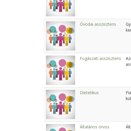
Óvodai asszisztens
Gy
ke
Fogászati asszisztens
Az
as
Dietetikus
Fi
kü
Általános orvos
Ál