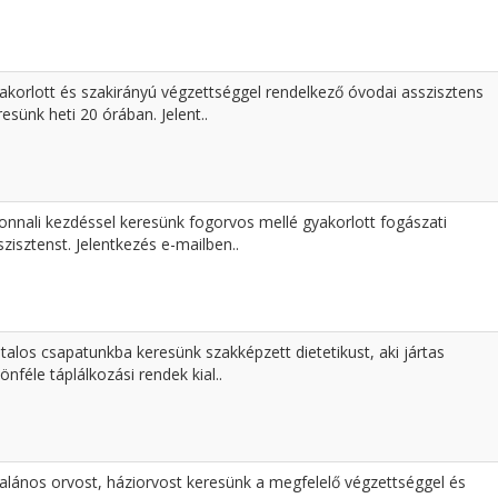
akorlott és szakirányú végzettséggel rendelkező óvodai asszisztens
resünk heti 20 órában. Jelent..
onnali kezdéssel keresünk fogorvos mellé gyakorlott fogászati
szisztenst. Jelentkezés e-mailben..
atalos csapatunkba keresünk szakképzett dietetikust, aki jártas
lönféle táplálkozási rendek kial..
talános orvost, háziorvost keresünk a megfelelő végzettséggel és