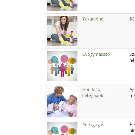
Takarítónő
Ré
Gyógymasszőr
Sz
né
Gondozó,
Áp
betegápoló
me
Pedagógus
He
ál