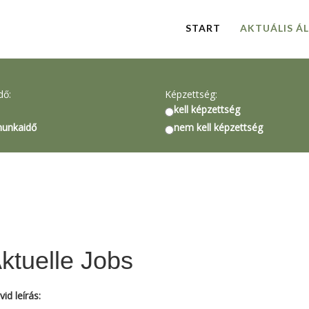
START
AKTUÁLIS Á
dő:
Képzettség:
kell képzettség
munkaidő
nem kell képzettség
Aktuelle Jobs
vid leírás: