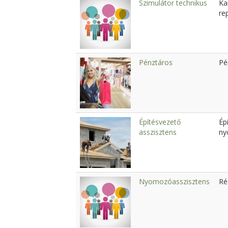
Szimulátor technikus
Ka
re
Pénztáros
Pé
Építésvezető
Ép
asszisztens
ny
Nyomozóasszisztens
Ré