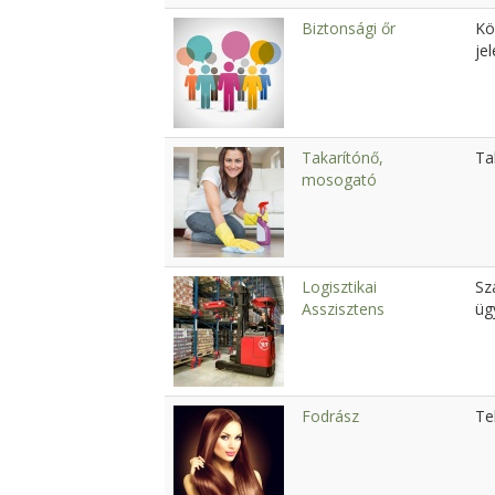
Biztonsági őr
Kö
jel
Takarítónő,
Ta
mosogató
Logisztikai
Sz
Asszisztens
üg
Fodrász
Te