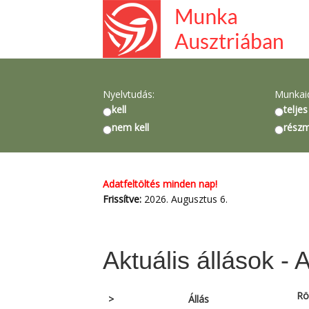
Nyelvtudás:
Munkai
kell
teljes
nem kell
rész
Adatfeltöltés minden nap!
Frissítve:
2026. Augusztus 6.
Aktuális állások - 
Rö
>
Állás