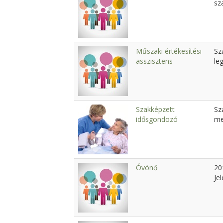
sz
Műszaki értékesítési
Sz
asszisztens
le
Szakképzett
Sz
idősgondozó
me
Óvónő
20
Je