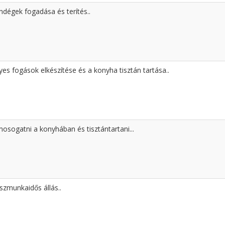
ndégek fogadása és terítés..
yes fogások elkészítése és a konyha tisztán tartása..
mosogatni a konyhában és tisztántartani...
szmunkaidős állás..