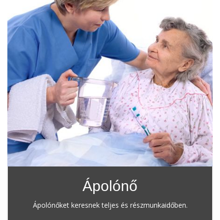
Ápolónő
Ápolónőket keresnek teljes és részmunkaidőben.