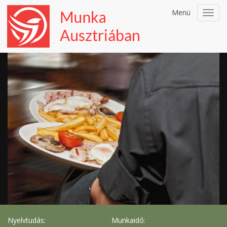
Menü
Toggl
navig
Nyelvtudás:
Munkaidő: