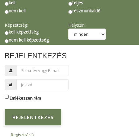
kell
teljes
nem kell
részmunkaidő
Képzettség:
Helyszín:
kell képzettség
nem kell képzettség
BEJELENTKEZÉS
Emlékezzen rám
BEJELENTKEZÉS
Regisztráció