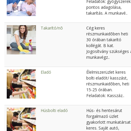
Feladatok: gyógyszerek
pontos adagolása,
takarítás. A munkavé..
Takarító/nõ
Cég keres
részmunkaidõben heti
30 órában takarító
kollégát. B kat.
Jogosítvány szükséges 
munkavégz..
Eladó
Élelmiszerüzlet keres
bolti eladót/ kasszást,
részmunkaidõben, heti
15-25 órában.
Feladatok: Kasszáz..
Húsbolti eladó
Hús- és hentesárut
forgalmazó üzlet
gyakorlott munkatársat
keres. Saját autó,