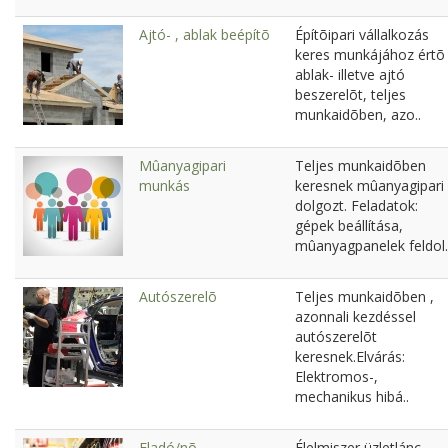
Ajtó- , ablak beépítõ
Építõipari vállalkozás
keres munkájához értõ
ablak- illetve ajtó
beszerelõt, teljes
munkaidõben, azo..
Mûanyagipari
Teljes munkaidõben
munkás
keresnek mûanyagipari
dolgozt. Feladatok:
gépek beállítása,
mûanyagpanelek feldol.
Autószerelõ
Teljes munkaidõben ,
azonnali kezdéssel
autószerelõt
keresnek.Elvárás:
Elektromos-,
mechanikus hibá..
Eladó/nõ
Élelmiszer üzletlánc