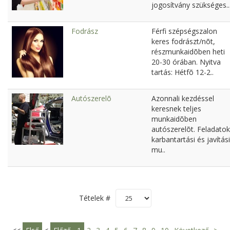
jogosítvány szükséges..
Fodrász
Férfi szépségszalon
keres fodrászt/nõt,
részmunkaidõben heti
20-30 órában. Nyitva
tartás: Hétfõ 12-2..
Autószerelõ
Azonnali kezdéssel
keresnek teljes
munkaidõben
autószerelõt. Feladatok
karbantartási és javítási
mu..
Tételek #