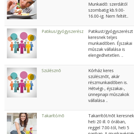
Munkaidõ: szerdától
szombatig kb.9.00-
16.00-ig. Nem feltét..
Patikus/gyógyszerész
Patikust/gyógyszerészt
keresnek teljes
munkaidõben. Éjszakai
mûszak vállalása is
elengedhetetlen. ..
Szülésznõ
Kórház keres
szülésznõt, akár
részmunkaidõben is.
Hétvégi-, éjszakai-,
ünnepnapi mûszakok
vállalása ..
Takarító/nõ
Takarrítót/nõt keresnek
heti 20 ill. 0 órában,
reggel 7.00-tól, heti 5
napban. A munkavégzé