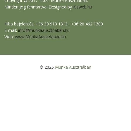
Copyright © 2017 -2025 Munka Ausztriában.
Minden jog fenntartva. Designed by
Kisweb.hu
Hiba bejelentés: +36 30 913 1313 , +36 20 462 1300
E-mail:
info@munkaausztriaban.hu
Web:
www.MunkaAusztriaban.hu
© 2026
Munka Ausztriában