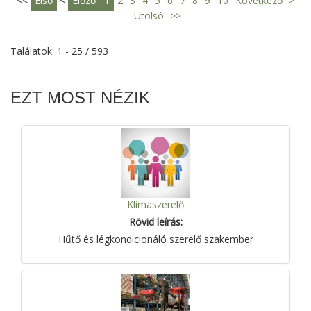
<<
Első
<
Előző
1
2
3
4
5
6
7
8
9
10
Következő
>
Utolsó
>>
Találatok: 1 - 25 / 593
EZT MOST NÉZIK
Klímaszerelő
Rövid leírás:
Hűtő és légkondicionáló szerelő szakember