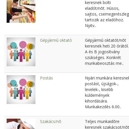
keresnek bolti
eladót/nõt. Húsos,
sajtos, csemegerészleg
tartozik az eladóhoz.
Nyitv..
Gépjármû oktató
Gépjármû oktatót/nõt
keresnek heti 20 órától.
A és B jogosítvány
szükséges. Konkrét
munkabeosztás me..
Postás
Nyári munkára keresne
postást, újságok-,
levelek-, kisebb
küldemények
kihordására.
Munkakezdés 6.00..
Szakács/nõ
Teljes munkaidõre
keresnek szakácsot/nõt