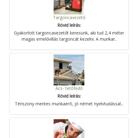
Targoncavezető
Rövid leírás:
Gyakorlott targoncavezetőt keresünk, aki tud 2,4 méter
magas emelővillás targoncát kezelni. A munkar..
Ács- tetõfedõ
Rövid leírás:
Tériszony mentes munkaerõ, jó német nyelvtudással...