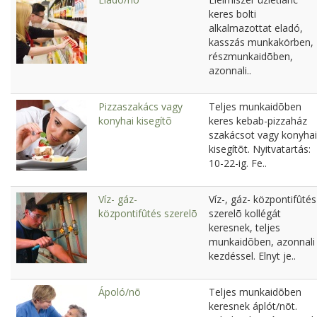
keres bolti
alkalmazottat eladó,
kasszás munkakörben,
részmunkaidõben,
azonnali..
Pizzaszakács vagy
Teljes munkaidõben
konyhai kisegítõ
keres kebab-pizzaház
szakácsot vagy konyhai
kisegítõt. Nyitvatartás:
10-22-ig. Fe..
Víz- gáz-
Víz-, gáz- központifûtés
központifûtés szerelõ
szerelõ kollégát
keresnek, teljes
munkaidõben, azonnali
kezdéssel. Elnyt je..
Ápoló/nõ
Teljes munkaidõben
keresnek áplót/nõt.