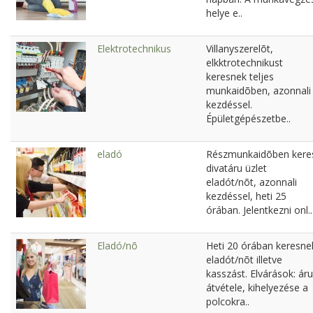
helye e..
Elektrotechnikus
Villanyszerelõt,
elkktrotechnikust
keresnek teljes
munkaidõben, azonnali
kezdéssel.
Épületgépészetbe..
eladó
Részmunkaidõben kere
divatáru üzlet
eladót/nõt, azonnali
kezdéssel, heti 25
órában. Jelentkezni onl..
Eladó/nõ
Heti 20 órában keresne
eladót/nõt illetve
kasszást. Elvárások: áru
átvétele, kihelyezése a
polcokra..