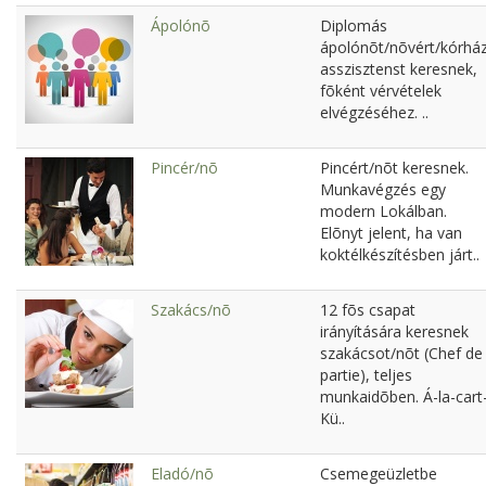
Ápolónõ
Diplomás
ápolónõt/nõvért/kórház
asszisztenst keresnek,
fõként vérvételek
elvégzéséhez. ..
Pincér/nõ
Pincért/nõt keresnek.
Munkavégzés egy
modern Lokálban.
Elõnyt jelent, ha van
koktélkészítésben járt..
Szakács/nõ
12 fõs csapat
irányítására keresnek
szakácsot/nõt (Chef de
partie), teljes
munkaidõben. Á-la-cart
Kü..
Eladó/nõ
Csemegeüzletbe