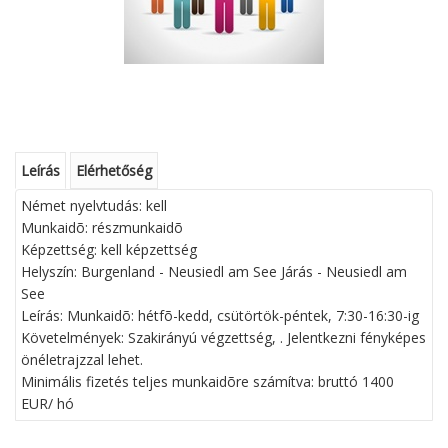
Leírás
Elérhetőség
Német nyelvtudás: kell
Munkaidõ: részmunkaidõ
Képzettség: kell képzettség
Helyszín: Burgenland - Neusiedl am See Járás - Neusiedl am
See
Leírás: Munkaidõ: hétfõ-kedd, csütörtök-péntek, 7:30-16:30-ig
Követelmények: Szakirányú végzettség, . Jelentkezni fényképes
önéletrajzzal lehet.
Minimális fizetés teljes munkaidõre számítva: bruttó 1400
EUR/ hó