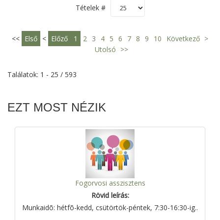
Tételek #
<<
Első
<
Előző
1
2
3
4
5
6
7
8
9
10
Következő
>
Utolsó
>>
Találatok: 1 - 25 / 593
EZT MOST NÉZIK
Fogorvosi asszisztens
Rövid leírás:
Munkaidõ: hétfõ-kedd, csütörtök-péntek, 7:30-16:30-ig..