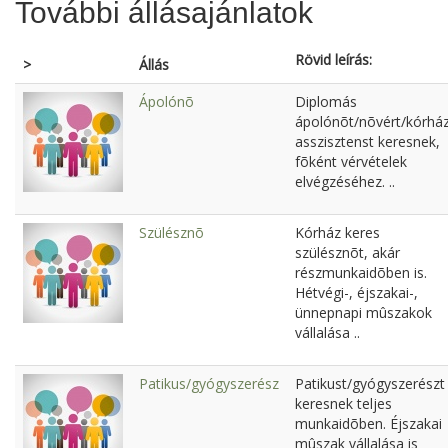
További állásajánlatok
Rövid leírás:
>
Állás
Ápolónõ
Diplomás
ápolónõt/nõvért/kórház
asszisztenst keresnek,
fõként vérvételek
elvégzéséhez. ..
Szülésznõ
Kórház keres
szülésznõt, akár
részmunkaidõben is.
Hétvégi-, éjszakai-,
ünnepnapi mûszakok
vállalása ..
Patikus/gyógyszerész
Patikust/gyógyszerészt
keresnek teljes
munkaidõben. Éjszakai
mûszak vállalása is