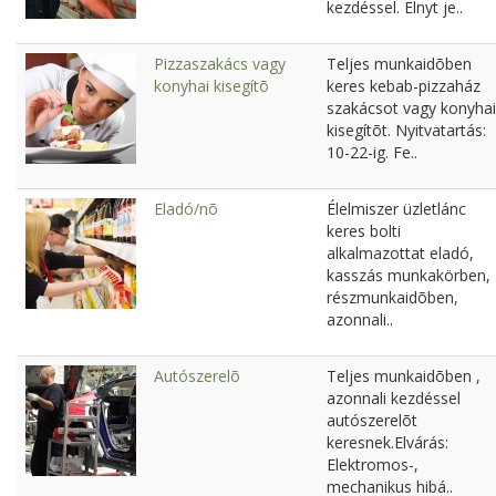
kezdéssel. Elnyt je..
Pizzaszakács vagy
Teljes munkaidõben
konyhai kisegítõ
keres kebab-pizzaház
szakácsot vagy konyhai
kisegítõt. Nyitvatartás:
10-22-ig. Fe..
Eladó/nõ
Élelmiszer üzletlánc
keres bolti
alkalmazottat eladó,
kasszás munkakörben,
részmunkaidõben,
azonnali..
Autószerelõ
Teljes munkaidõben ,
azonnali kezdéssel
autószerelõt
keresnek.Elvárás:
Elektromos-,
mechanikus hibá..