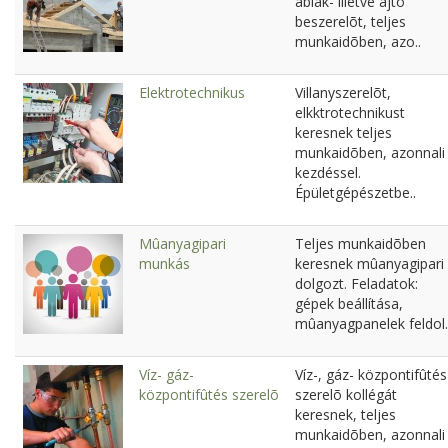
ablak- illetve ajtó
beszerelõt, teljes
munkaidõben, azo..
Elektrotechnikus
Villanyszerelõt,
elkktrotechnikust
keresnek teljes
munkaidõben, azonnali
kezdéssel.
Épületgépészetbe..
Mûanyagipari
Teljes munkaidõben
munkás
keresnek mûanyagipari
dolgozt. Feladatok:
gépek beállítása,
mûanyagpanelek feldol.
Víz- gáz-
Víz-, gáz- központifûtés
központifûtés szerelõ
szerelõ kollégát
keresnek, teljes
munkaidõben, azonnali