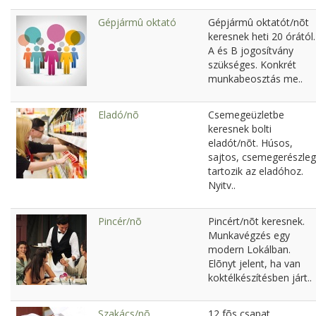
Gépjármû oktató
Gépjármû oktatót/nõt
keresnek heti 20 órától.
A és B jogosítvány
szükséges. Konkrét
munkabeosztás me..
Eladó/nõ
Csemegeüzletbe
keresnek bolti
eladót/nõt. Húsos,
sajtos, csemegerészleg
tartozik az eladóhoz.
Nyitv..
Pincér/nõ
Pincért/nõt keresnek.
Munkavégzés egy
modern Lokálban.
Elõnyt jelent, ha van
koktélkészítésben járt..
Szakács/nõ
12 fõs csapat