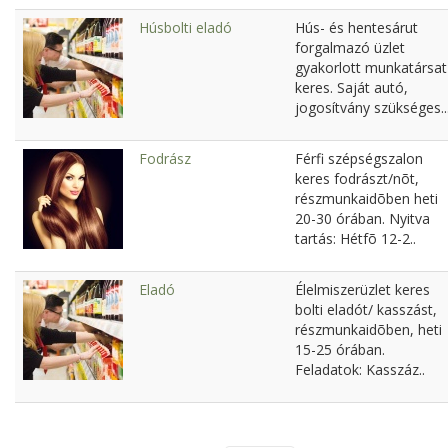
Húsbolti eladó
Hús- és hentesárut
forgalmazó üzlet
gyakorlott munkatársat
keres. Saját autó,
jogosítvány szükséges..
Fodrász
Férfi szépségszalon
keres fodrászt/nõt,
részmunkaidõben heti
20-30 órában. Nyitva
tartás: Hétfõ 12-2..
Eladó
Élelmiszerüzlet keres
bolti eladót/ kasszást,
részmunkaidõben, heti
15-25 órában.
Feladatok: Kasszáz..