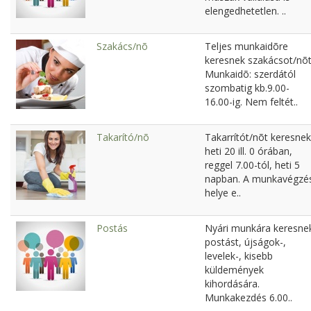
elengedhetetlen. ..
Szakács/nõ
Teljes munkaidõre
keresnek szakácsot/nõt
Munkaidõ: szerdától
szombatig kb.9.00-
16.00-ig. Nem feltét..
Takarító/nõ
Takarrítót/nõt keresnek
heti 20 ill. 0 órában,
reggel 7.00-tól, heti 5
napban. A munkavégzé
helye e..
Postás
Nyári munkára keresne
postást, újságok-,
levelek-, kisebb
küldemények
kihordására.
Munkakezdés 6.00..