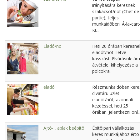
irányítására keresnek
szakácsot/nõt (Chef de
partie), teljes
munkaidõben. Á-la-cart
Kü..
Eladó/nõ
Heti 20 órában keresne
eladót/nõt illetve
kasszást. Elvárások: áru
átvétele, kihelyezése a
polcokra..
eladó
Részmunkaidõben kere
divatáru üzlet
eladót/nõt, azonnali
kezdéssel, heti 25
órában. Jelentkezni onl..
Ajtó- , ablak beépítõ
Építõipari vállalkozás
keres munkájához értõ