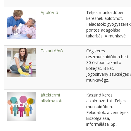
Ápoló/nõ
Teljes munkaidõben
keresnek áplót/nõt.
Feladatok: gyógyszerek
pontos adagolása,
takarítás. A munkavé..
Takarító/nõ
Cég keres
részmunkaidõben heti
30 órában takarító
kollégát. B kat.
Jogosítvány szükséges 
munkavégz..
Játéktermi
Kaszinó keres
alkalmazott
alkalmazottat. Teljes
munkaidõben.
Feladatok: a vendégek
kiszolgálása,
informálása. Sp..