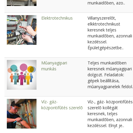
munkaidõben, azo..
Elektrotechnikus
Villanyszerelõt,
elkktrotechnikust
keresnek teljes
munkaidõben, azonnali
kezdéssel.
Épületgépészetbe..
Mûanyagipari
Teljes munkaidõben
munkás
keresnek mûanyagipari
dolgozt. Feladatok:
gépek beállítása,
mûanyagpanelek feldol.
Víz- gáz-
Víz-, gáz- központifûtés
központifûtés szerelõ
szerelõ kollégát
keresnek, teljes
munkaidõben, azonnali
kezdéssel. Elnyt je..