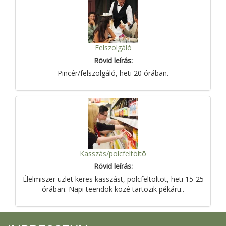
Felszolgáló
Rövid leírás:
Pincér/felszolgáló, heti 20 órában.
Kasszás/polcfeltöltõ
Rövid leírás:
Élelmiszer üzlet keres kasszást, polcfeltöltõt, heti 15-25
órában. Napi teendõk közé tartozik pékáru..