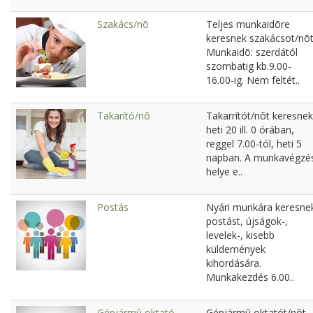
Szakács/nõ
Teljes munkaidõre
keresnek szakácsot/nõt
Munkaidõ: szerdától
szombatig kb.9.00-
16.00-ig. Nem feltét..
Takarító/nõ
Takarrítót/nõt keresnek
heti 20 ill. 0 órában,
reggel 7.00-tól, heti 5
napban. A munkavégzé
helye e..
Postás
Nyári munkára keresne
postást, újságok-,
levelek-, kisebb
küldemények
kihordására.
Munkakezdés 6.00..
Gépjármû oktató
Gépjármû oktatót/nõt