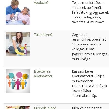
Ápoló/nõ
Teljes munkaidõben
keresnek áplót/nõt.
Feladatok: gyógyszerek
pontos adagolása,
takarítás. A munkavé..
Takarító/nõ
Cég keres
részmunkaidõben heti
30 órában takarító
kollégát. B kat.
Jogosítvány szükséges 
munkavégz..
Játéktermi
Kaszinó keres
alkalmazott
alkalmazottat. Teljes
munkaidõben.
Feladatok: a vendégek
kiszolgálása,
informálása. Sp..
Húsbolti eladó
Hús- és hentesárut