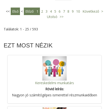
<<
Első
<
Előző
1
2
3
4
5
6
7
8
9
10
Következő
>
Utolsó
>>
Találatok: 1 - 25 / 593
EZT MOST NÉZIK
Kereskedelmi munkatárs
Rövid leírás:
Nagyon jó számítógépes ismerettel részmunkaidőben