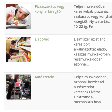
Pizzaszakács vagy
Teljes munkaidõben
konyhai kisegítõ
keres kebab-pizzaház
szakácsot vagy konyhai
kisegítõt. Nyitvatartás:
10-22-ig. Fe..
Eladó/nõ
Élelmiszer üzletlánc
keres bolti
alkalmazottat eladó,
kasszás munkakörben,
részmunkaidõben,
azonnali..
Autószerelõ
Teljes munkaidõben ,
azonnali kezdéssel
autószerelõt
keresnek.Elvárás:
Elektromos-,
mechanikus hibá..