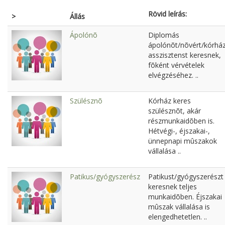
Rövid leírás:
>
Állás
Ápolónõ
Diplomás
ápolónõt/nõvért/kórház
asszisztenst keresnek,
fõként vérvételek
elvégzéséhez. ..
Szülésznõ
Kórház keres
szülésznõt, akár
részmunkaidõben is.
Hétvégi-, éjszakai-,
ünnepnapi mûszakok
vállalása ..
Patikus/gyógyszerész
Patikust/gyógyszerészt
keresnek teljes
munkaidõben. Éjszakai
mûszak vállalása is
elengedhetetlen. ..