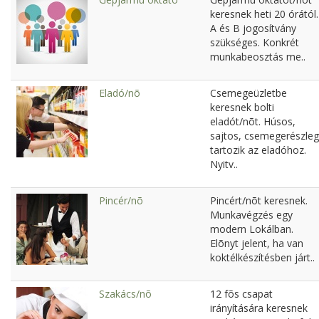
keresnek heti 20 órától.
A és B jogosítvány
szükséges. Konkrét
munkabeosztás me..
Eladó/nõ
Csemegeüzletbe
keresnek bolti
eladót/nõt. Húsos,
sajtos, csemegerészleg
tartozik az eladóhoz.
Nyitv..
Pincér/nõ
Pincért/nõt keresnek.
Munkavégzés egy
modern Lokálban.
Elõnyt jelent, ha van
koktélkészítésben járt..
Szakács/nõ
12 fõs csapat
irányítására keresnek