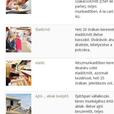
szakácsot/nõt (Chef de
partie), teljes
munkaidõben. Á-la-cart
Kü..
Eladó/nõ
Heti 20 órában keresne
eladót/nõt illetve
kasszást. Elvárások: áru
átvétele, kihelyezése a
polcokra..
eladó
Részmunkaidõben kere
divatáru üzlet
eladót/nõt, azonnali
kezdéssel, heti 25
órában. Jelentkezni onl..
Ajtó- , ablak beépítõ
Építõipari vállalkozás
keres munkájához értõ
ablak- illetve ajtó
beszerelõt, teljes