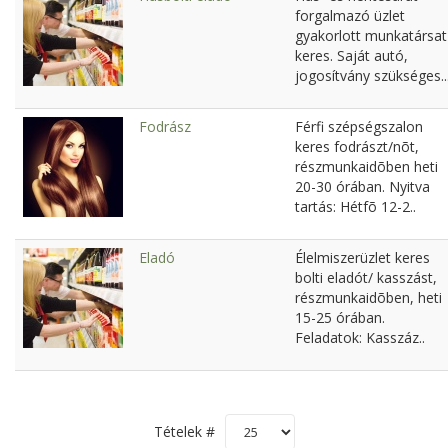
forgalmazó üzlet
gyakorlott munkatársat
keres. Saját autó,
jogosítvány szükséges..
Fodrász
Férfi szépségszalon
keres fodrászt/nõt,
részmunkaidõben heti
20-30 órában. Nyitva
tartás: Hétfõ 12-2..
Eladó
Élelmiszerüzlet keres
bolti eladót/ kasszást,
részmunkaidõben, heti
15-25 órában.
Feladatok: Kasszáz..
Tételek #