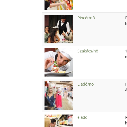
Pincér/nõ
h
Szakács/nõ
1
m
Eladó/nõ
H
á
eladó
h