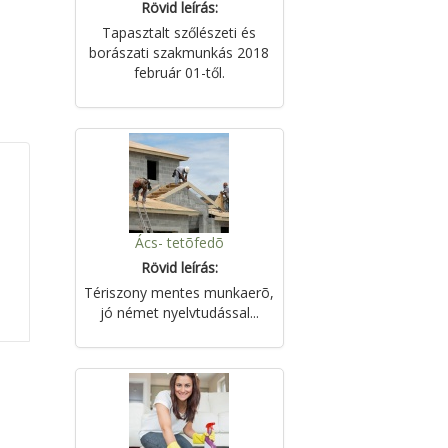
Rövid leírás:
Tapasztalt szőlészeti és
borászati szakmunkás 2018
február 01-től.
Ács- tetõfedõ
Rövid leírás:
Tériszony mentes munkaerõ,
jó német nyelvtudással...