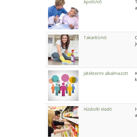
Ápoló/nõ
a
Takarító/nõ
C
Játéktermi alkalmazott
k
Húsbolti eladó
a