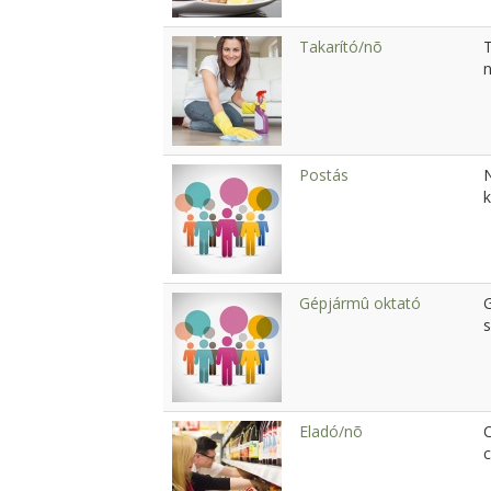
Takarító/nõ
T
Postás
Gépjármû oktató
Eladó/nõ
c