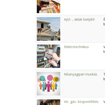
Ajtó- , ablak beépítõ
É
b
Elektrotechnikus
V
k
Mûanyagipari munkás
b
Víz- gáz- központifûtés
V