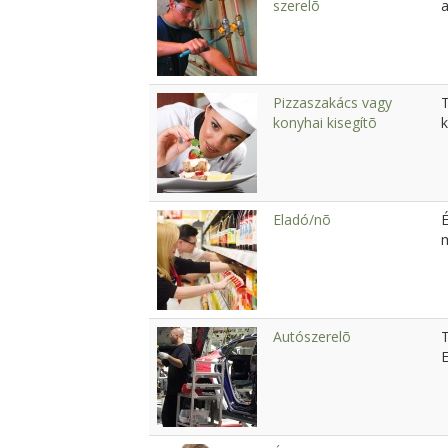
szerelõ
a
Pizzaszakács vagy
konyhai kisegítõ
k
Eladó/nõ
É
Autószerelõ