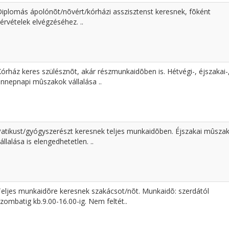
Diplomás ápolónõt/nõvért/kórházi asszisztenst keresnek, fõként
érvételek elvégzéséhez. ..
órház keres szülésznõt, akár részmunkaidõben is. Hétvégi-, éjszakai-
ünnepnapi mûszakok vállalása ..
Patikust/gyógyszerészt keresnek teljes munkaidõben. Éjszakai mûsza
állalása is elengedhetetlen. ..
Teljes munkaidõre keresnek szakácsot/nõt. Munkaidõ: szerdától
zombatig kb.9.00-16.00-ig. Nem feltét..