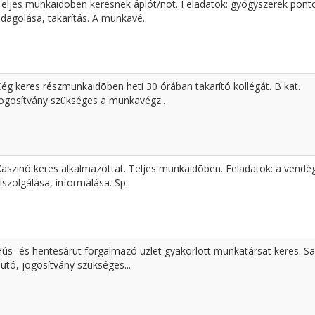
Teljes munkaidõben keresnek áplót/nõt. Feladatok: gyógyszerek pont
dagolása, takarítás. A munkavé..
ég keres részmunkaidõben heti 30 órában takarító kollégát. B kat.
Jogosítvány szükséges a munkavégz..
Kaszinó keres alkalmazottat. Teljes munkaidõben. Feladatok: a vendé
iszolgálása, informálása. Sp..
Hús- és hentesárut forgalmazó üzlet gyakorlott munkatársat keres. Sa
utó, jogosítvány szükséges...