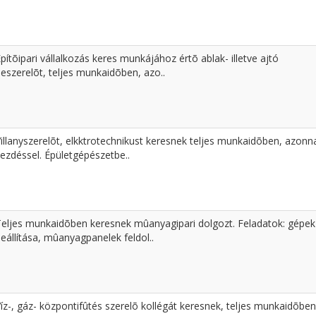
pítõipari vállalkozás keres munkájához értõ ablak- illetve ajtó
eszerelõt, teljes munkaidõben, azo..
illanyszerelõt, elkktrotechnikust keresnek teljes munkaidõben, azonna
ezdéssel. Épületgépészetbe..
Teljes munkaidõben keresnek mûanyagipari dolgozt. Feladatok: gépek
eállítása, mûanyagpanelek feldol..
íz-, gáz- központifûtés szerelõ kollégát keresnek, teljes munkaidõben