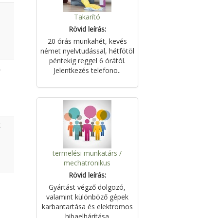
Takarító
Rövid leírás:
20 órás munkahét, kevés
német nyelvtudással, hétfõtõl
péntekig reggel 6 órától.
,
Jelentkezés telefono..
k
termelési munkatárs /
mechatronikus
Rövid leírás:
Gyártást végző dolgozó,
valamint különböző gépek
karbantartása és elektromos
hibaelhárítása