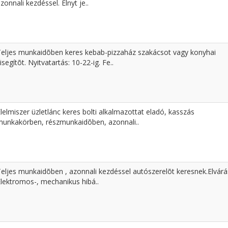
zonnali kezdéssel. Elnyt je..
Teljes munkaidõben keres kebab-pizzaház szakácsot vagy konyhai
isegítõt. Nyitvatartás: 10-22-ig. Fe..
lelmiszer üzletlánc keres bolti alkalmazottat eladó, kasszás
munkakörben, részmunkaidõben, azonnali..
Teljes munkaidõben , azonnali kezdéssel autószerelõt keresnek.Elvárá
Elektromos-, mechanikus hibá..