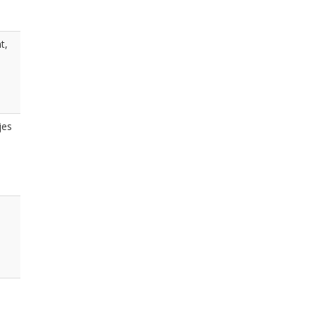
t,
jes