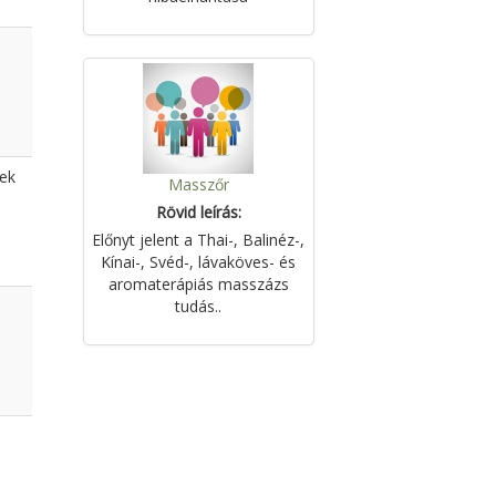
yek
Masszőr
Rövid leírás:
Előnyt jelent a Thai-, Balinéz-,
Kínai-, Svéd-, lávaköves- és
aromaterápiás masszázs
tudás..