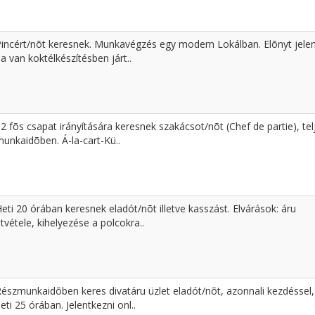
Pincért/nõt keresnek. Munkavégzés egy modern Lokálban. Elõnyt jelen
a van koktélkészítésben járt..
2 fõs csapat irányítására keresnek szakácsot/nõt (Chef de partie), tel
unkaidõben. Á-la-cart-Kü..
eti 20 órában keresnek eladót/nõt illetve kasszást. Elvárások: áru
tvétele, kihelyezése a polcokra..
Részmunkaidõben keres divatáru üzlet eladót/nõt, azonnali kezdéssel,
eti 25 órában. Jelentkezni onl..