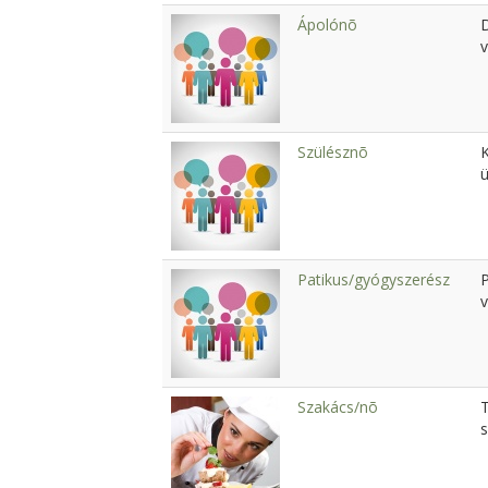
Ápolónõ
v
Szülésznõ
K
Patikus/gyógyszerész
v
Szakács/nõ
s