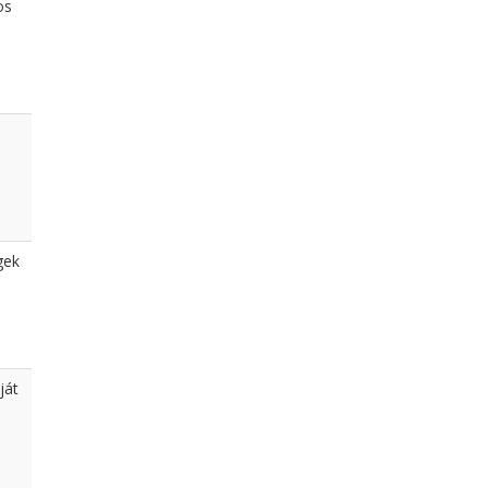
os
gek
ját