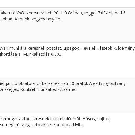
akarrítót/nõt keresnek heti 20 ill. 0 órában, reggel 7.00-tól, heti 5
napban. A munkavégzés helye e..
Nyári munkára keresnek postást, újságok-, levelek-, kisebb küldemén
kihordására. Munkakezdés 6.00..
Gépjármû oktatót/nõt keresnek heti 20 órától. A és B jogosítvány
szükséges. Konkrét munkabeosztás me..
Csemegeüzletbe keresnek bolti eladót/nõt. Húsos, sajtos,
semegerészleg tartozik az eladóhoz. Nyitv..