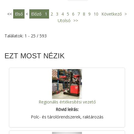
<<
Első
<
Előző
1
2
3
4
5
6
7
8
9
10
Következő
>
Utolsó
>>
Találatok: 1 - 25 / 593
EZT MOST NÉZIK
Regionális értékesítési vezető
Rövid leírás:
Polc- és tárolórendszerek, raktározás