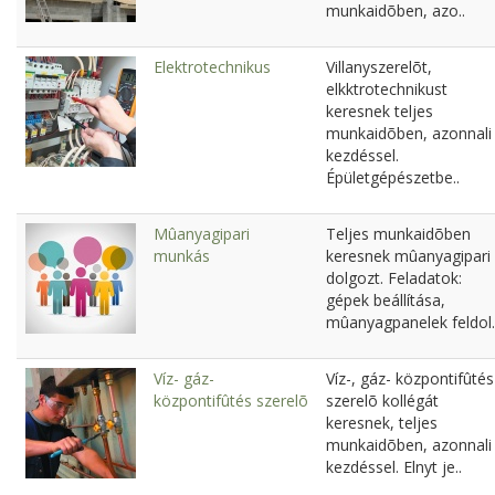
munkaidõben, azo..
Elektrotechnikus
Villanyszerelõt,
elkktrotechnikust
keresnek teljes
munkaidõben, azonnali
kezdéssel.
Épületgépészetbe..
Mûanyagipari
Teljes munkaidõben
munkás
keresnek mûanyagipari
dolgozt. Feladatok:
gépek beállítása,
mûanyagpanelek feldol.
Víz- gáz-
Víz-, gáz- központifûtés
központifûtés szerelõ
szerelõ kollégát
keresnek, teljes
munkaidõben, azonnali
kezdéssel. Elnyt je..