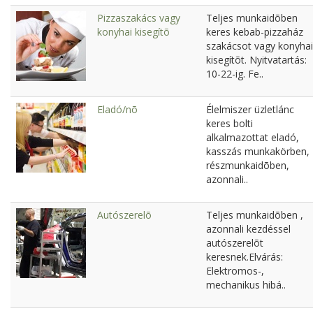
Pizzaszakács vagy
Teljes munkaidõben
konyhai kisegítõ
keres kebab-pizzaház
szakácsot vagy konyhai
kisegítõt. Nyitvatartás:
10-22-ig. Fe..
Eladó/nõ
Élelmiszer üzletlánc
keres bolti
alkalmazottat eladó,
kasszás munkakörben,
részmunkaidõben,
azonnali..
Autószerelõ
Teljes munkaidõben ,
azonnali kezdéssel
autószerelõt
keresnek.Elvárás:
Elektromos-,
mechanikus hibá..