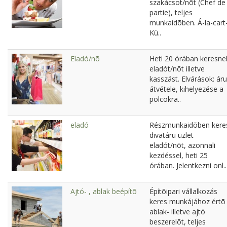
szakácsot/nõt (Chef de
partie), teljes
munkaidõben. Á-la-cart
Kü..
Eladó/nõ
Heti 20 órában keresne
eladót/nõt illetve
kasszást. Elvárások: áru
átvétele, kihelyezése a
polcokra..
eladó
Részmunkaidõben kere
divatáru üzlet
eladót/nõt, azonnali
kezdéssel, heti 25
órában. Jelentkezni onl..
Ajtó- , ablak beépítõ
Építõipari vállalkozás
keres munkájához értõ
ablak- illetve ajtó
beszerelõt, teljes