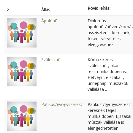
Rövid leírás:
>
Állás
Ápolónõ
Diplomás
ápolónõt/nõvért/kórház
asszisztenst keresnek,
fõként vérvételek
elvégzéséhez. ..
Szülésznõ
Kórház keres
szülésznõt, akár
részmunkaidõben is.
Hétvégi-, éjszakai-,
ünnepnapi mûszakok
vállalása ..
Patikus/gyógyszerész
Patikust/gyógyszerészt
keresnek teljes
munkaidõben. Éjszakai
mûszak vállalása is
elengedhetetlen. ..