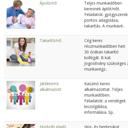
Ápoló/nõ
Teljes munkaidõben
keresnek áplót/nõt.
Feladatok: gyógyszerek
pontos adagolása,
takarítás. A munkavé..
Takarító/nõ
Cég keres
részmunkaidõben heti
30 órában takarító
kollégát. B kat.
Jogosítvány szükséges 
munkavégz..
Játéktermi
Kaszinó keres
alkalmazott
alkalmazottat. Teljes
munkaidõben.
Feladatok: a vendégek
kiszolgálása,
informálása. Sp..
Húsbolti eladó
Hús- és hentesárut