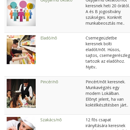
keresnek heti 20 órától.
A és B jogosítvány
szükséges. Konkrét
munkabeosztás me..
Eladó/nõ
Csemegeüzletbe
keresnek bolti
eladót/nõt. Húsos,
sajtos, csemegerészleg
tartozik az eladóhoz.
Nyitv..
Pincér/nõ
Pincért/nõt keresnek.
Munkavégzés egy
modern Lokálban.
Elõnyt jelent, ha van
koktélkészítésben járt..
Szakács/nõ
12 fõs csapat
irányítására keresnek