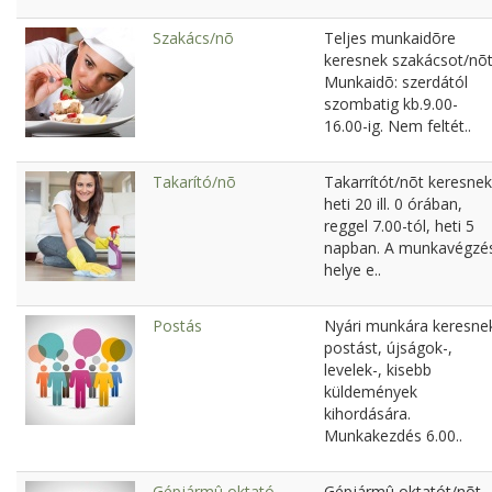
Szakács/nõ
Teljes munkaidõre
keresnek szakácsot/nõt
Munkaidõ: szerdától
szombatig kb.9.00-
16.00-ig. Nem feltét..
Takarító/nõ
Takarrítót/nõt keresnek
heti 20 ill. 0 órában,
reggel 7.00-tól, heti 5
napban. A munkavégzé
helye e..
Postás
Nyári munkára keresne
postást, újságok-,
levelek-, kisebb
küldemények
kihordására.
Munkakezdés 6.00..
Gépjármû oktató
Gépjármû oktatót/nõt