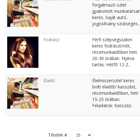
forgalmazó üzlet
gyakorlott munkatársat
keres. Saját autó,
jogosítvány szükséges..
Fodrász
Férfi szépségszalon
keres fodrászt/nõt,
részmunkaidõben heti
20-30 órában. Nyitva
tartás: Hétfõ 12-2..
Eladó
Élelmiszerüzlet keres
bolti eladót/ kasszást,
részmunkaidõben, heti
15-25 órában.
Feladatok: Kasszáz..
Tételek #