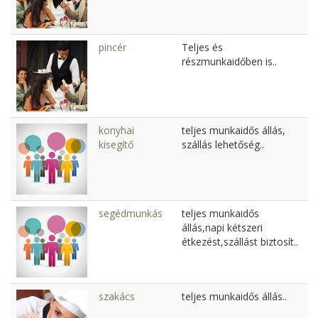
pincér
Teljes és
részmunkaidőben is..
konyhai
teljes munkaidős állás,
kisegítő
szállás lehetőség..
segédmunkás
teljes munkaidős
állás,napi kétszeri
étkezést,szállást biztosít..
szakács
teljes munkaidős állás..