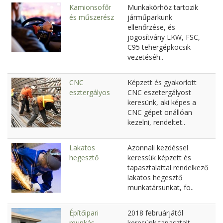
Kamionsofőr
Munkakörhöz tartozik
és műszerész
járműparkunk
ellenőrzése, és
jogosítvány LKW, FSC,
C95 tehergépkocsik
vezetéséh..
CNC
Képzett és gyakorlott
esztergályos
CNC eszetergályost
keresünk, aki képes a
CNC gépet önállóan
kezelni, rendeltet..
Lakatos
Azonnali kezdéssel
hegesztő
keressük képzett és
tapasztalattal rendelkező
lakatos hegesztő
munkatársunkat, fo..
Építőipari
2018 februárjától
munkás
keresünk tapasztalt