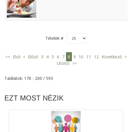
Tételek #
<<
Első
<
Előző
3
4
5
6
7
8
9
10
11
12
Következő
>
Utolsó
>>
Találatok: 176 - 200 / 593
EZT MOST NÉZIK