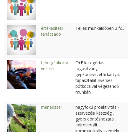
értékesítési
Teljes munkaidőben 3 fő..
tanácsadó
tehergépkocsi
C+E kategóriás
vezető
jogosítvány,
gépkocsivezetői kártya,
tapasztalat nyerses
pótkocsival végezendő
munkáh..
menedzser
nagyfokú proaktivitás -
szervezési készség ,
gyors döntéshozatal,
extrovertált,
kommunikatív személy..