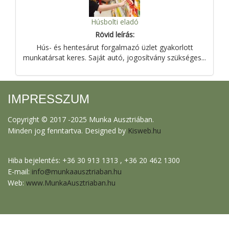
Húsbolti eladó
Rövid leírás:
Hús- és hentesárut forgalmazó üzlet gyakorlott
munkatársat keres. Saját autó, jogosítvány szükséges...
IMPRESSZUM
Copyright © 2017 -2025 Munka Ausztriában.
Minden jog fenntartva. Designed by
Kisweb.hu
Hiba bejelentés: +36 30 913 1313 , +36 20 462 1300
E-mail:
info@munkaausztriaban.hu
Web:
www.MunkaAusztriaban.hu