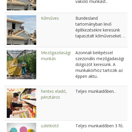
vakoló munkást..
Kőműves
Bundesland
tartományban levő
építkezésekre keresünk
tapasztalt kőműveseket. ..
Mezőgazdasági
Azonnali belépéssel
munkás
szezonális mezőgadasági
dolgozót keresünk. A
munkakörhöz tartozik az
éppen aktu..
hentes eladó,
Teljes munkaidőben..
pénztáros
üzletkötő
Teljes munkaidőben 3 fő..