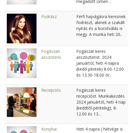
megadott címen ..
Fodrász
Férfi hajvágásra keresnek
fodrászt, akinek a szakáll
nyírás és a borotválás is
megy. A munka heti 20..
Fogászati
Fogászat keres
asszistens
asszisztenst. 2024
januártól, heti 4 napra
(kedd-péntek) 8.00-12.00
és 13.30-18.00 ór..
Recepciós
Fogászat keres
recepcióst. Munkakezdés
2024 januártól, heti 4 nap
(keddtõl-péntekig), 8-
12.00 és 13...
Konyhai
Heti 4 napra ( hétvége is