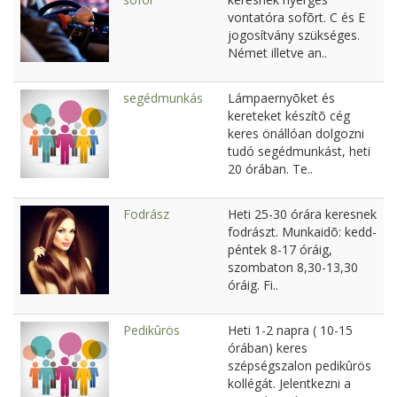
vontatóra sofõrt. C és E
jogosítvány szükséges.
Német illetve an..
segédmunkás
Lámpaernyõket és
kereteket készítõ cég
keres önállóan dolgozni
tudó segédmunkást, heti
20 órában. Te..
Fodrász
Heti 25-30 órára keresnek
fodrászt. Munkaidõ: kedd-
péntek 8-17 óráig,
szombaton 8,30-13,30
óráig. Fi..
Pedikûrös
Heti 1-2 napra ( 10-15
órában) keres
szépségszalon pedikûrös
kollégát. Jelentkezni a