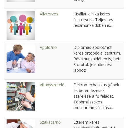
Állatorvos
Kisállat klinika keres
állatorvost. Teljes- és
részmunkaidőben is...
Ápoló/nő
Diplomás ápolót/nőt
keres ortopédiai centrum.
Részmunkaidőben is, heti
8 órától. Jelentkezési
laphoz..
Villanyszerelő
Elekromechanikus gépek
és berendezések
szerelése a fő feladat.
Többműszakos
munkarend vállalása...
Szakács/nő
Étterem keres
szakácsot/nőt, heti 4-5