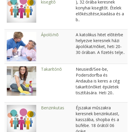
kisegítõ
), 32 órába keresnek
konyhai kisegítõt. Ételek
elõkészítése,kiadása és a
b..
Ápoló/nõ
A katolikus hitet elõtérbe
helyezve keresnek házi
ápolókat/nõket, heti 20-
30 órában. A fizetés telje..
Takarítónõ
Neusiedl/See-be,
Podersdorfba és
Andauba is keres a cég
takarítónõket épületek
tisztítására. Heti 20..
Benzinkutas
Éjszakai mûszakra
keresnek benzinkutast,
kasszába, shopba és a
büfébe. 18 órától 06
óráig...