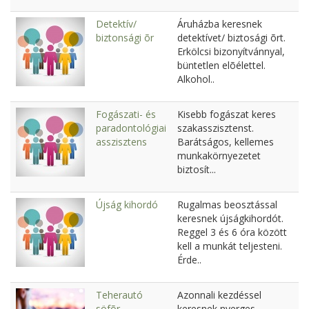
Detektív/
Áruházba keresnek
biztonsági õr
detektívet/ biztosági õrt.
Erkölcsi bizonyítvánnyal,
büntetlen elõélettel.
Alkohol..
Fogászati- és
Kisebb fogászat keres
paradontológiai
szakasszisztenst.
asszisztens
Barátságos, kellemes
munkakörnyezetet
biztosít...
Újság kihordó
Rugalmas beosztással
keresnek újságkihordót.
Reggel 3 és 6 óra között
kell a munkát teljesteni.
Érde..
Teherautó
Azonnali kezdéssel
söfõr
keresnek nyerges