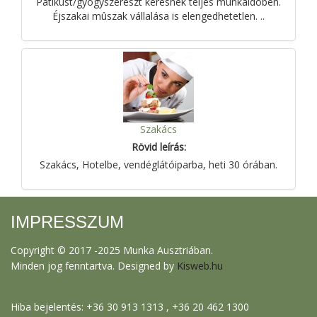
Patikust/gyógyszerészt keresnek teljes munkaidõben.
Éjszakai mûszak vállalása is elengedhetetlen. ..
Szakács
Rövid leírás:
Szakács, Hotelbe, vendéglátóiparba, heti 30 órában.
IMPRESSZUM
Copyright © 2017 -2025 Munka Ausztriában.
Minden jog fenntartva. Designed by
Kisweb.hu
Hiba bejelentés: +36 30 913 1313 , +36 20 462 1300