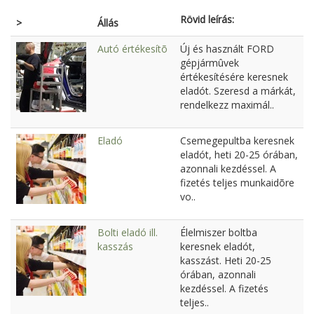
Rövid leírás:
>
Állás
Autó értékesítõ
Új és használt FORD
gépjármûvek
értékesítésére keresnek
eladót. Szeresd a márkát,
rendelkezz maximál..
Eladó
Csemegepultba keresnek
eladót, heti 20-25 órában,
azonnali kezdéssel. A
fizetés teljes munkaidõre
vo..
Bolti eladó ill.
Élelmiszer boltba
kasszás
keresnek eladót,
kasszást. Heti 20-25
órában, azonnali
kezdéssel. A fizetés
teljes..