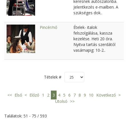
keresnek autószalonba.
Jelentkezés e-mailben. A
szükséges dok..
Pincér/nő
Ételek- italok
felszolgálása, kassza
kezelése. Heti 20 óra.
Nyitva tartás szerdától
vasárnapig: 10-2..
Tételek #
<<
Első
<
Előző
1
2
3
4
5
6
7
8
9
10
Következő
>
Utolsó
>>
Találatok: 51 - 75 / 593