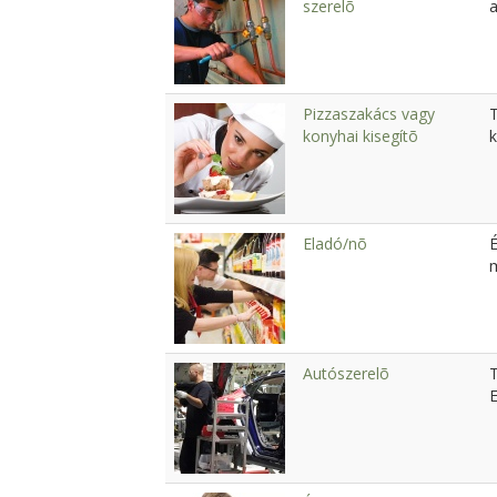
szerelõ
a
Pizzaszakács vagy
konyhai kisegítõ
k
Eladó/nõ
É
Autószerelõ