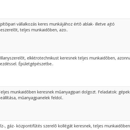
pítõipari vállalkozás keres munkájához értõ ablak- illetve ajtó
eszerelõt, teljes munkaidõben, azo..
illanyszerelõt, elkktrotechnikust keresnek teljes munkaidõben, azonna
ezdéssel. Épületgépészetbe..
Teljes munkaidõben keresnek mûanyagipari dolgozt. Feladatok: gépek
eállítása, mûanyagpanelek feldol..
íz-, gáz- központifûtés szerelõ kollégát keresnek, teljes munkaidõben