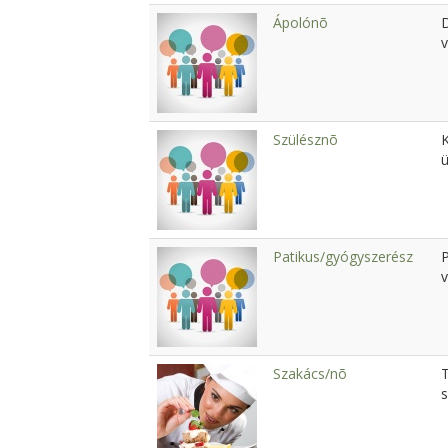
Ápolónõ
v
Szülésznõ
K
Patikus/gyógyszerész
v
Szakács/nõ
s