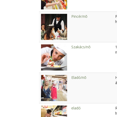
Pincér/nõ
h
Szakács/nõ
1
m
Eladó/nõ
H
á
eladó
h