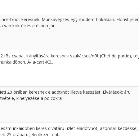
Pincért/nõt keresnek. Munkavégzés egy modern Lokálban. Elõnyt jelen
a van koktélkészítésben járt..
2 fõs csapat irányítására keresnek szakácsot/nõt (Chef de partie), tel
unkaidõben. Á-la-cart-Kü..
eti 20 órában keresnek eladót/nõt illetve kasszást. Elvárások: áru
tvétele, kihelyezése a polcokra..
Részmunkaidõben keres divatáru üzlet eladót/nõt, azonnali kezdéssel,
eti 25 órában. Jelentkezni onl..