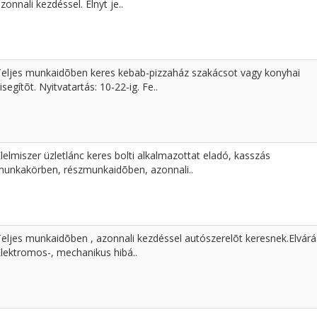
zonnali kezdéssel. Elnyt je..
Teljes munkaidõben keres kebab-pizzaház szakácsot vagy konyhai
isegítõt. Nyitvatartás: 10-22-ig. Fe..
lelmiszer üzletlánc keres bolti alkalmazottat eladó, kasszás
munkakörben, részmunkaidõben, azonnali..
Teljes munkaidõben , azonnali kezdéssel autószerelõt keresnek.Elvárá
Elektromos-, mechanikus hibá..