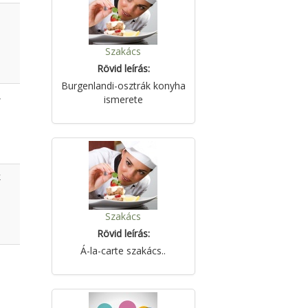
Szakács
Rövid leírás:
Burgenlandi-osztrák konyha
,
ismerete
k
Szakács
Rövid leírás:
Á-la-carte szakács..