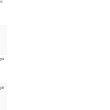
os
gek
ját