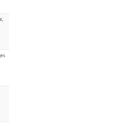
t,
jes