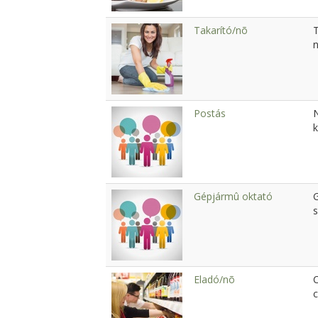
Takarító/nõ
T
Postás
Gépjármû oktató
Eladó/nõ
c