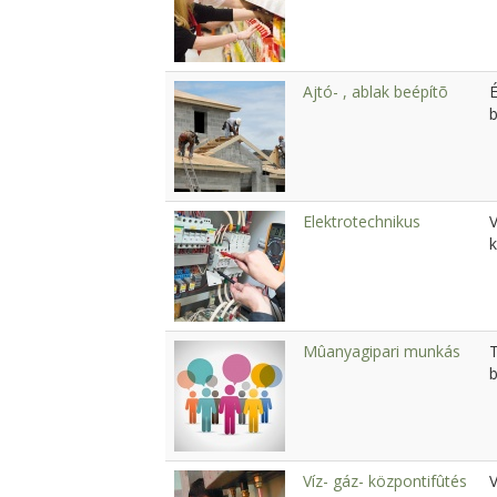
Ajtó- , ablak beépítõ
É
b
Elektrotechnikus
V
k
Mûanyagipari munkás
b
Víz- gáz- központifûtés
V