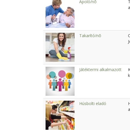
Ápoló/nõ
a
Takarító/nõ
C
Játéktermi alkalmazott
k
Húsbolti eladó
a