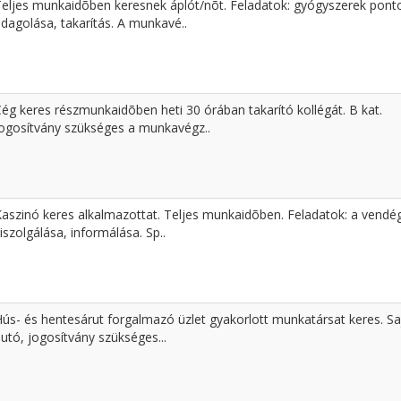
Teljes munkaidõben keresnek áplót/nõt. Feladatok: gyógyszerek pont
dagolása, takarítás. A munkavé..
ég keres részmunkaidõben heti 30 órában takarító kollégát. B kat.
Jogosítvány szükséges a munkavégz..
Kaszinó keres alkalmazottat. Teljes munkaidõben. Feladatok: a vendé
iszolgálása, informálása. Sp..
Hús- és hentesárut forgalmazó üzlet gyakorlott munkatársat keres. Sa
utó, jogosítvány szükséges...