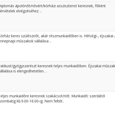
Diplomás ápolónõt/nõvért/kórházi asszisztenst keresnek, fõként
érvételek elvégzéséhez. ..
órház keres szülésznõt, akár részmunkaidõben is. Hétvégi-, éjszakai-
ünnepnapi mûszakok vállalása ..
Patikust/gyógyszerészt keresnek teljes munkaidõben. Éjszakai mûsza
állalása is elengedhetetlen. ..
Teljes munkaidõre keresnek szakácsot/nõt. Munkaidõ: szerdától
zombatig kb.9.00-16.00-ig. Nem feltét..