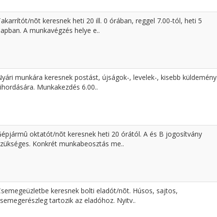
akarrítót/nõt keresnek heti 20 ill. 0 órában, reggel 7.00-tól, heti 5
napban. A munkavégzés helye e..
Nyári munkára keresnek postást, újságok-, levelek-, kisebb küldemén
kihordására. Munkakezdés 6.00..
Gépjármû oktatót/nõt keresnek heti 20 órától. A és B jogosítvány
szükséges. Konkrét munkabeosztás me..
Csemegeüzletbe keresnek bolti eladót/nõt. Húsos, sajtos,
semegerészleg tartozik az eladóhoz. Nyitv..