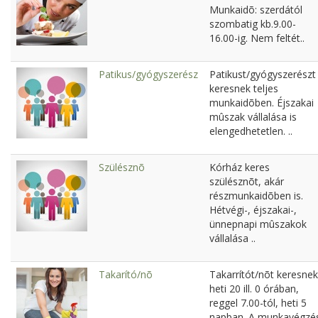
Munkaidõ: szerdától
szombatig kb.9.00-
16.00-ig. Nem feltét..
Patikus/gyógyszerész
Patikust/gyógyszerészt
keresnek teljes
munkaidõben. Éjszakai
mûszak vállalása is
elengedhetetlen. ..
Szülésznõ
Kórház keres
szülésznõt, akár
részmunkaidõben is.
Hétvégi-, éjszakai-,
ünnepnapi mûszakok
vállalása ..
Takarító/nõ
Takarrítót/nõt keresnek
heti 20 ill. 0 órában,
reggel 7.00-tól, heti 5
napban. A munkavégzé