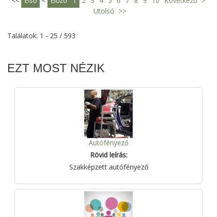
<<
Első
<
Előző
1
2
3
4
5
6
7
8
9
10
Következő
>
Utolsó
>>
Találatok: 1 - 25 / 593
EZT MOST NÉZIK
Autófényező
Rövid leírás:
Szakképzett autófényező