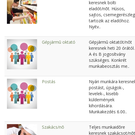
keresnek bolti
eladót/nõt. Húsos,
sajtos, csemegerészleg
tartozik az eladóhoz.
Nyitv..
Gépjármû oktató
Gépjármû oktatót/nõt
keresnek heti 20 órától.
A és B jogosítvány
szükséges. Konkrét
munkabeosztás me..
Postás
Nyári munkára keresne
postást, újságok-,
levelek-, kisebb
küldemények
kihordására.
Munkakezdés 6.00..
Szakács/nõ
Teljes munkaidõre
keresnek szakácsot/nõt