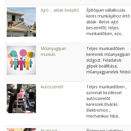
Ajtó- , ablak beépítõ
Építõipari vállalkozás
keres munkájához értõ
ablak- illetve ajtó
beszerelõt, teljes
munkaidõben, azo..
Mûanyagipari
Teljes munkaidõben
munkás
keresnek mûanyagipari
dolgozt. Feladatok:
gépek beállítása,
mûanyagpanelek feldol.
Autószerelõ
Teljes munkaidõben ,
azonnali kezdéssel
autószerelõt
keresnek.Elvárás:
Elektromos-,
mechanikus hibá..
Eladó/nõ
Élelmiszer üzletlánc