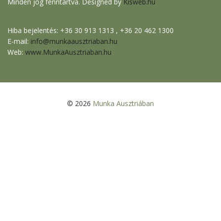
Minden jog fenntartva. Designed by
Kisweb.hu
Hiba bejelentés: +36 30 913 1313 , +36 20 462 1300
E-mail:
info@munkaausztriaban.hu
Web:
www.MunkaAusztriaban.hu
© 2026
Munka Ausztriában