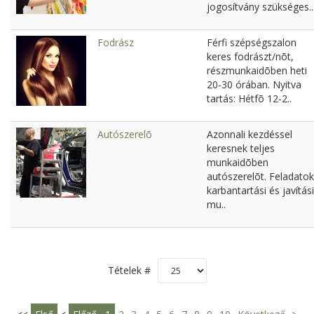
jogosítvány szükséges..
Fodrász
Férfi szépségszalon
keres fodrászt/nõt,
részmunkaidõben heti
20-30 órában. Nyitva
tartás: Hétfõ 12-2..
Autószerelõ
Azonnali kezdéssel
keresnek teljes
munkaidõben
autószerelõt. Feladatok
karbantartási és javítási
mu..
Tételek #