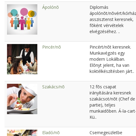
Ápolónõ
Diplomás
ápolónõt/nõvért/kórház
asszisztenst keresnek,
fõként vérvételek
elvégzéséhez. ..
Pincér/nõ
Pincért/nõt keresnek.
Munkavégzés egy
modern Lokálban.
Elõnyt jelent, ha van
koktélkészítésben járt..
Szakács/nõ
12 fõs csapat
irányítására keresnek
szakácsot/nõt (Chef de
partie), teljes
munkaidõben. Á-la-cart
Kü..
Eladó/nõ
Csemegeüzletbe