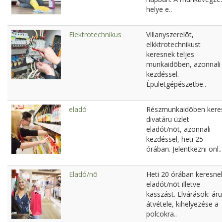
helye e..
Elektrotechnikus
Villanyszerelõt,
elkktrotechnikust
keresnek teljes
munkaidõben, azonnali
kezdéssel.
Épületgépészetbe..
eladó
Részmunkaidõben kere
divatáru üzlet
eladót/nõt, azonnali
kezdéssel, heti 25
órában. Jelentkezni onl..
Eladó/nõ
Heti 20 órában keresne
eladót/nõt illetve
kasszást. Elvárások: áru
átvétele, kihelyezése a
polcokra..