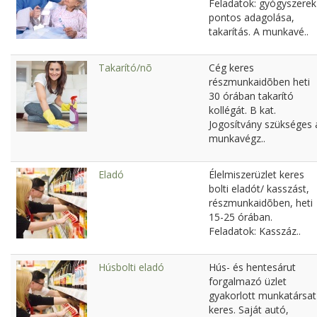
Feladatok: gyógyszerek
pontos adagolása,
takarítás. A munkavé..
Takarító/nõ
Cég keres
részmunkaidõben heti
30 órában takarító
kollégát. B kat.
Jogosítvány szükséges 
munkavégz..
Eladó
Élelmiszerüzlet keres
bolti eladót/ kasszást,
részmunkaidõben, heti
15-25 órában.
Feladatok: Kasszáz..
Húsbolti eladó
Hús- és hentesárut
forgalmazó üzlet
gyakorlott munkatársat
keres. Saját autó,