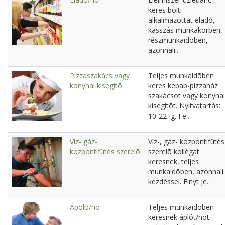
keres bolti
alkalmazottat eladó,
kasszás munkakörben,
részmunkaidõben,
azonnali..
Pizzaszakács vagy
Teljes munkaidõben
konyhai kisegítõ
keres kebab-pizzaház
szakácsot vagy konyhai
kisegítõt. Nyitvatartás:
10-22-ig. Fe..
Víz- gáz-
Víz-, gáz- központifûtés
központifûtés szerelõ
szerelõ kollégát
keresnek, teljes
munkaidõben, azonnali
kezdéssel. Elnyt je..
Ápoló/nõ
Teljes munkaidõben
keresnek áplót/nõt.