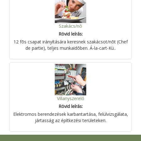
Szakács/nõ
Rövid leírás:
12 fõs csapat irányítására keresnek szakácsot/nõt (Chef
de partie), teljes munkaidõben. Á-la-cart-Kü..
Villanyszerelő
Rövid leírás:
Elektromos berendezések karbantartása, felülvizsgálata,
jártasság az építkezési területeken.