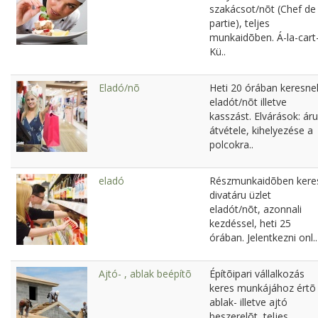
szakácsot/nõt (Chef de
partie), teljes
munkaidõben. Á-la-cart
Kü..
Eladó/nõ
Heti 20 órában keresne
eladót/nõt illetve
kasszást. Elvárások: áru
átvétele, kihelyezése a
polcokra..
eladó
Részmunkaidõben kere
divatáru üzlet
eladót/nõt, azonnali
kezdéssel, heti 25
órában. Jelentkezni onl..
Ajtó- , ablak beépítõ
Építõipari vállalkozás
keres munkájához értõ
ablak- illetve ajtó
beszerelõt, teljes