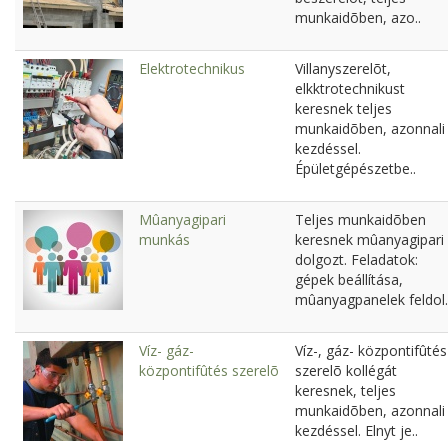
munkaidõben, azo..
Elektrotechnikus
Villanyszerelõt,
elkktrotechnikust
keresnek teljes
munkaidõben, azonnali
kezdéssel.
Épületgépészetbe..
Mûanyagipari
Teljes munkaidõben
munkás
keresnek mûanyagipari
dolgozt. Feladatok:
gépek beállítása,
mûanyagpanelek feldol.
Víz- gáz-
Víz-, gáz- központifûtés
központifûtés szerelõ
szerelõ kollégát
keresnek, teljes
munkaidõben, azonnali
kezdéssel. Elnyt je..