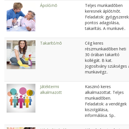
Ápoló/nõ
Teljes munkaidõben
keresnek áplót/nõt.
Feladatok: gyógyszerek
pontos adagolása,
takarítás. A munkavé..
Takarító/nõ
Cég keres
részmunkaidõben heti
30 órában takarító
kollégát. B kat.
Jogosítvány szükséges 
munkavégz..
Játéktermi
Kaszinó keres
alkalmazott
alkalmazottat. Teljes
munkaidõben.
Feladatok: a vendégek
kiszolgálása,
informálása. Sp..