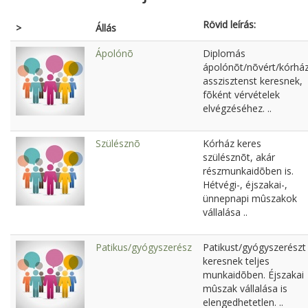
Rövid leírás:
>
Állás
Ápolónõ
Diplomás
ápolónõt/nõvért/kórház
asszisztenst keresnek,
fõként vérvételek
elvégzéséhez. ..
Szülésznõ
Kórház keres
szülésznõt, akár
részmunkaidõben is.
Hétvégi-, éjszakai-,
ünnepnapi mûszakok
vállalása ..
Patikus/gyógyszerész
Patikust/gyógyszerészt
keresnek teljes
munkaidõben. Éjszakai
mûszak vállalása is
elengedhetetlen. ..