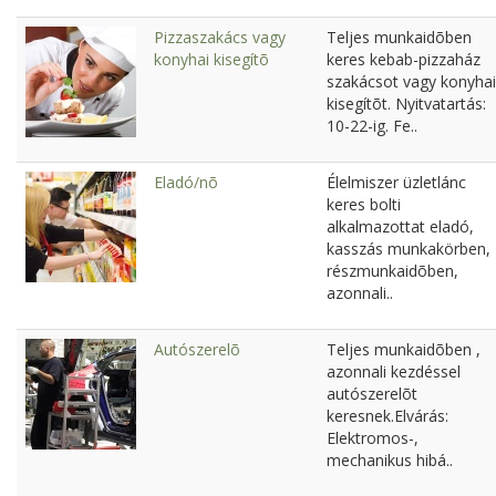
Pizzaszakács vagy
Teljes munkaidõben
konyhai kisegítõ
keres kebab-pizzaház
szakácsot vagy konyhai
kisegítõt. Nyitvatartás:
10-22-ig. Fe..
Eladó/nõ
Élelmiszer üzletlánc
keres bolti
alkalmazottat eladó,
kasszás munkakörben,
részmunkaidõben,
azonnali..
Autószerelõ
Teljes munkaidõben ,
azonnali kezdéssel
autószerelõt
keresnek.Elvárás:
Elektromos-,
mechanikus hibá..