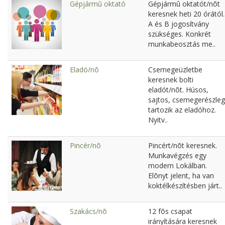
Gépjármû oktató
Gépjármû oktatót/nõt
keresnek heti 20 órától.
A és B jogosítvány
szükséges. Konkrét
munkabeosztás me..
Eladó/nõ
Csemegeüzletbe
keresnek bolti
eladót/nõt. Húsos,
sajtos, csemegerészleg
tartozik az eladóhoz.
Nyitv..
Pincér/nõ
Pincért/nõt keresnek.
Munkavégzés egy
modern Lokálban.
Elõnyt jelent, ha van
koktélkészítésben járt..
Szakács/nõ
12 fõs csapat
irányítására keresnek