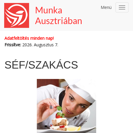
Menü
Toggl
navig
Adatfeltöltés minden nap!
Frissítve:
2026. Augusztus 7.
SÉF/SZAKÁCS