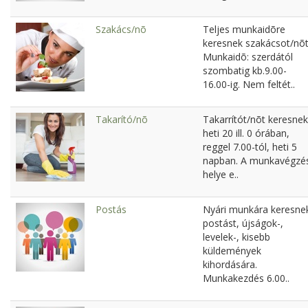
Szakács/nõ
Teljes munkaidõre
keresnek szakácsot/nõt
Munkaidõ: szerdától
szombatig kb.9.00-
16.00-ig. Nem feltét..
Takarító/nõ
Takarrítót/nõt keresnek
heti 20 ill. 0 órában,
reggel 7.00-tól, heti 5
napban. A munkavégzé
helye e..
Postás
Nyári munkára keresne
postást, újságok-,
levelek-, kisebb
küldemények
kihordására.
Munkakezdés 6.00..