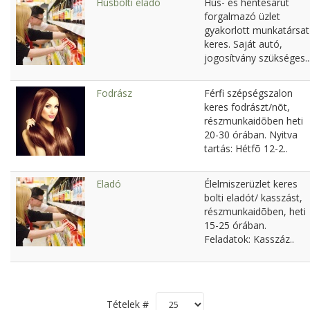
Húsbolti eladó
Hús- és hentesárut
forgalmazó üzlet
gyakorlott munkatársat
keres. Saját autó,
jogosítvány szükséges..
Fodrász
Férfi szépségszalon
keres fodrászt/nõt,
részmunkaidõben heti
20-30 órában. Nyitva
tartás: Hétfõ 12-2..
Eladó
Élelmiszerüzlet keres
bolti eladót/ kasszást,
részmunkaidõben, heti
15-25 órában.
Feladatok: Kasszáz..
Tételek #