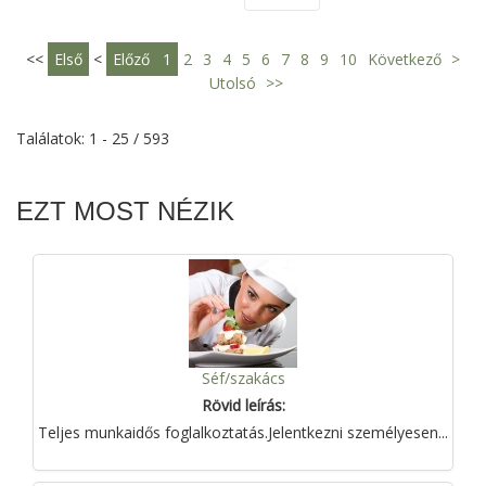
<<
Első
<
Előző
1
2
3
4
5
6
7
8
9
10
Következő
>
Utolsó
>>
Találatok: 1 - 25 / 593
EZT MOST NÉZIK
Séf/szakács
Rövid leírás:
Teljes munkaidős foglalkoztatás.Jelentkezni személyesen...