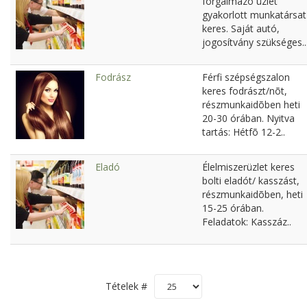
forgalmazó üzlet
gyakorlott munkatársat
keres. Saját autó,
jogosítvány szükséges..
Fodrász
Férfi szépségszalon
keres fodrászt/nõt,
részmunkaidõben heti
20-30 órában. Nyitva
tartás: Hétfõ 12-2..
Eladó
Élelmiszerüzlet keres
bolti eladót/ kasszást,
részmunkaidõben, heti
15-25 órában.
Feladatok: Kasszáz..
Tételek #