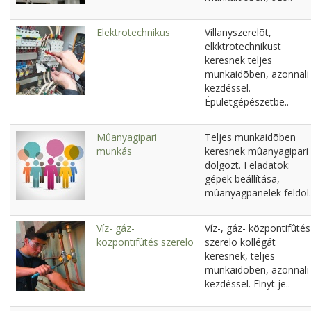
Elektrotechnikus
Villanyszerelõt,
elkktrotechnikust
keresnek teljes
munkaidõben, azonnali
kezdéssel.
Épületgépészetbe..
Mûanyagipari
Teljes munkaidõben
munkás
keresnek mûanyagipari
dolgozt. Feladatok:
gépek beállítása,
mûanyagpanelek feldol.
Víz- gáz-
Víz-, gáz- központifûtés
központifûtés szerelõ
szerelõ kollégát
keresnek, teljes
munkaidõben, azonnali
kezdéssel. Elnyt je..