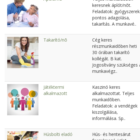
keresnek áplót/nõt.
Feladatok: gyógyszerek
pontos adagolása,
takarítás. A munkavé..
Takarító/nõ
Cég keres
részmunkaidõben heti
30 órában takarító
kollégát. B kat.
Jogosítvány szükséges 
munkavégz..
Játéktermi
Kaszinó keres
alkalmazott
alkalmazottat. Teljes
munkaidõben.
Feladatok: a vendégek
kiszolgálása,
informálása. Sp..
Húsbolti eladó
Hús- és hentesárut