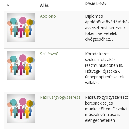
Rövid leírás:
>
Állás
Ápolónõ
Diplomás
ápolónõt/nõvért/kórház
asszisztenst keresnek,
fõként vérvételek
elvégzéséhez. ..
Szülésznõ
Kórház keres
szülésznõt, akár
részmunkaidõben is.
Hétvégi-, éjszakai-,
ünnepnapi mûszakok
vállalása ..
Patikus/gyógyszerész
Patikust/gyógyszerészt
keresnek teljes
munkaidõben. Éjszakai
mûszak vállalása is
elengedhetetlen. ..