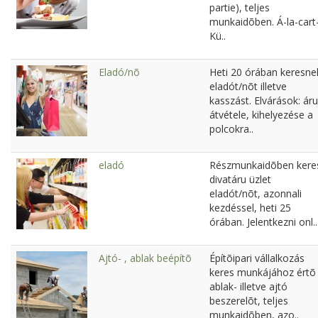
partie), teljes
munkaidõben. Á-la-cart
Kü..
Eladó/nõ
Heti 20 órában keresne
eladót/nõt illetve
kasszást. Elvárások: áru
átvétele, kihelyezése a
polcokra..
eladó
Részmunkaidõben kere
divatáru üzlet
eladót/nõt, azonnali
kezdéssel, heti 25
órában. Jelentkezni onl..
Ajtó- , ablak beépítõ
Építõipari vállalkozás
keres munkájához értõ
ablak- illetve ajtó
beszerelõt, teljes
munkaidõben, azo..