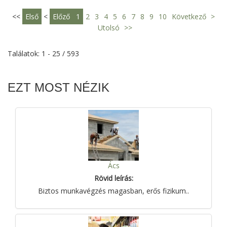
<<
Első
<
Előző
1
2
3
4
5
6
7
8
9
10
Következő
>
Utolsó
>>
Találatok: 1 - 25 / 593
EZT MOST NÉZIK
Ács
Rövid leírás:
Biztos munkavégzés magasban, erős fizikum..