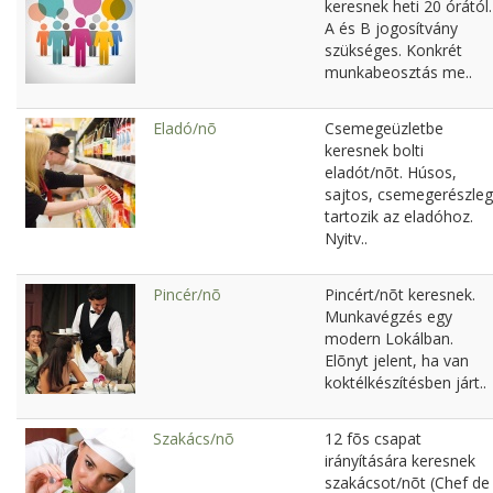
keresnek heti 20 órától.
A és B jogosítvány
szükséges. Konkrét
munkabeosztás me..
Eladó/nõ
Csemegeüzletbe
keresnek bolti
eladót/nõt. Húsos,
sajtos, csemegerészleg
tartozik az eladóhoz.
Nyitv..
Pincér/nõ
Pincért/nõt keresnek.
Munkavégzés egy
modern Lokálban.
Elõnyt jelent, ha van
koktélkészítésben járt..
Szakács/nõ
12 fõs csapat
irányítására keresnek
szakácsot/nõt (Chef de