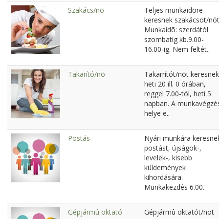
Szakács/nõ
Teljes munkaidõre
keresnek szakácsot/nõt
Munkaidõ: szerdától
szombatig kb.9.00-
16.00-ig. Nem feltét..
Takarító/nõ
Takarrítót/nõt keresnek
heti 20 ill. 0 órában,
reggel 7.00-tól, heti 5
napban. A munkavégzé
helye e..
Postás
Nyári munkára keresne
postást, újságok-,
levelek-, kisebb
küldemények
kihordására.
Munkakezdés 6.00..
Gépjármû oktató
Gépjármû oktatót/nõt