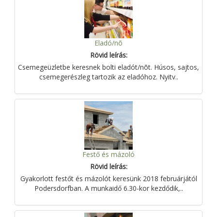
Eladó/nõ
Rövid leírás:
Csemegeüzletbe keresnek bolti eladót/nõt. Húsos, sajtos,
csemegerészleg tartozik az eladóhoz. Nyitv..
Festő és mázoló
Rövid leírás:
Gyakorlott festőt és mázolót keresünk 2018 februárjától
Podersdorfban. A munkaidő 6.30-kor kezdődik,..