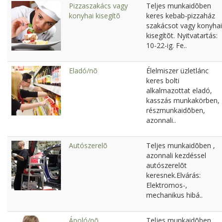
Pizzaszakács vagy
Teljes munkaidõben
konyhai kisegítõ
keres kebab-pizzaház
szakácsot vagy konyhai
kisegítõt. Nyitvatartás:
10-22-ig. Fe..
Eladó/nõ
Élelmiszer üzletlánc
keres bolti
alkalmazottat eladó,
kasszás munkakörben,
részmunkaidõben,
azonnali..
Autószerelõ
Teljes munkaidõben ,
azonnali kezdéssel
autószerelõt
keresnek.Elvárás:
Elektromos-,
mechanikus hibá..
Ápoló/nõ
Teljes munkaidõben