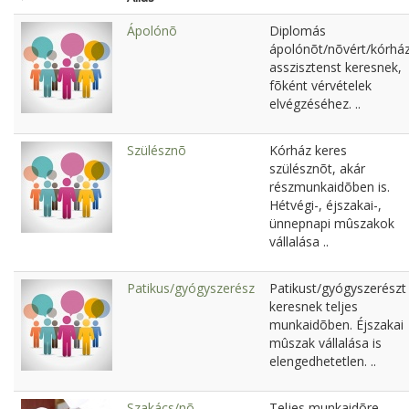
Ápolónõ
Diplomás
ápolónõt/nõvért/kórház
asszisztenst keresnek,
fõként vérvételek
elvégzéséhez. ..
Szülésznõ
Kórház keres
szülésznõt, akár
részmunkaidõben is.
Hétvégi-, éjszakai-,
ünnepnapi mûszakok
vállalása ..
Patikus/gyógyszerész
Patikust/gyógyszerészt
keresnek teljes
munkaidõben. Éjszakai
mûszak vállalása is
elengedhetetlen. ..
Szakács/nõ
Teljes munkaidõre