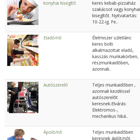
konyhai kisegítõ
keres kebab-pizzaház
szakácsot vagy konyhai
kisegítõt. Nyitvatartás:
10-22-ig. Fe..
Eladó/nõ
Élelmiszer üzletlánc
keres bolti
alkalmazottat eladó,
kasszás munkakörben,
részmunkaidõben,
azonnali..
Autószerelõ
Teljes munkaidõben ,
azonnali kezdéssel
autószerelõt
keresnek.Elvárás:
Elektromos-,
mechanikus hibá..
Ápoló/nõ
Teljes munkaidõben
keresnek áplót/nõt.