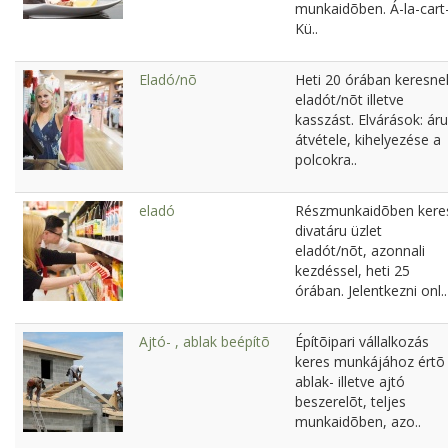
munkaidõben. Á-la-cart
Kü..
Eladó/nõ
Heti 20 órában keresne
eladót/nõt illetve
kasszást. Elvárások: áru
átvétele, kihelyezése a
polcokra..
eladó
Részmunkaidõben kere
divatáru üzlet
eladót/nõt, azonnali
kezdéssel, heti 25
órában. Jelentkezni onl..
Ajtó- , ablak beépítõ
Építõipari vállalkozás
keres munkájához értõ
ablak- illetve ajtó
beszerelõt, teljes
munkaidõben, azo..