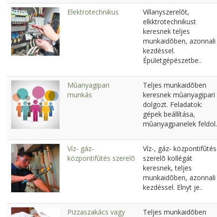
Elektrotechnikus
Villanyszerelõt,
elkktrotechnikust
keresnek teljes
munkaidõben, azonnali
kezdéssel.
Épületgépészetbe..
Mûanyagipari
Teljes munkaidõben
munkás
keresnek mûanyagipari
dolgozt. Feladatok:
gépek beállítása,
mûanyagpanelek feldol.
Víz- gáz-
Víz-, gáz- központifûtés
központifûtés szerelõ
szerelõ kollégát
keresnek, teljes
munkaidõben, azonnali
kezdéssel. Elnyt je..
Pizzaszakács vagy
Teljes munkaidõben