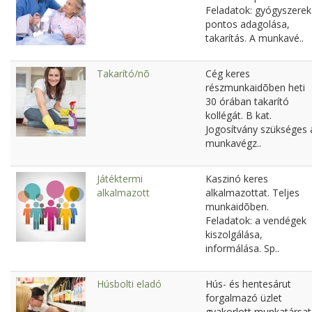
Feladatok: gyógyszerek
pontos adagolása,
takarítás. A munkavé..
Takarító/nõ
Cég keres
részmunkaidõben heti
30 órában takarító
kollégát. B kat.
Jogosítvány szükséges 
munkavégz..
Játéktermi
Kaszinó keres
alkalmazott
alkalmazottat. Teljes
munkaidõben.
Feladatok: a vendégek
kiszolgálása,
informálása. Sp..
Húsbolti eladó
Hús- és hentesárut
forgalmazó üzlet
gyakorlott munkatársat