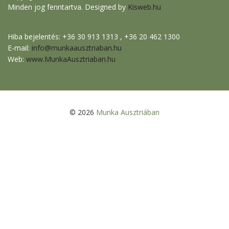
Minden jog fenntartva. Designed by
Kisweb.hu
Hiba bejelentés: +36 30 913 1313 , +36 20 462 1300
E-mail:
info@munkaausztriaban.hu
Web:
www.MunkaAusztriaban.hu
© 2026
Munka Ausztriában