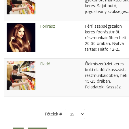
keres. Saját autó,
jogosítvány szükséges..
Fodrász
Férfi szépségszalon
keres fodrászt/nõt,
részmunkaidõben heti
20-30 órában. Nyitva
tartás: Hétfõ 12-2..
Eladó
Élelmiszerüzlet keres
bolti eladót/ kasszást,
részmunkaidõben, heti
15-25 órában.
Feladatok: Kasszáz..
Tételek #