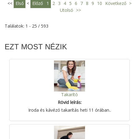
<<
Első
<
Előző
1
2
3
4
5
6
7
8
9
10
Következő
>
Utolsó
>>
Találatok: 1 - 25 / 593
EZT MOST NÉZIK
Takarító
Rövid leírás:
Iroda és kávézó takarítás heti 11 órában..