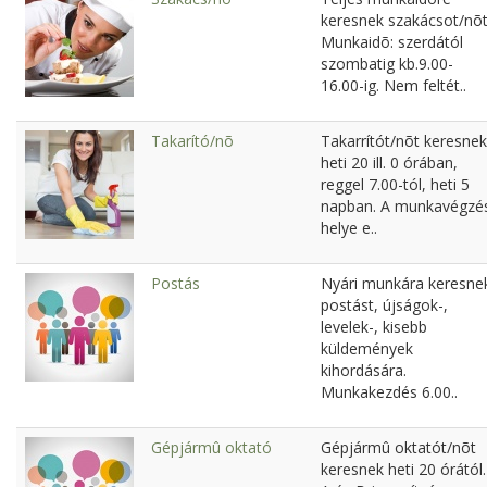
keresnek szakácsot/nõt
Munkaidõ: szerdától
szombatig kb.9.00-
16.00-ig. Nem feltét..
Takarító/nõ
Takarrítót/nõt keresnek
heti 20 ill. 0 órában,
reggel 7.00-tól, heti 5
napban. A munkavégzé
helye e..
Postás
Nyári munkára keresne
postást, újságok-,
levelek-, kisebb
küldemények
kihordására.
Munkakezdés 6.00..
Gépjármû oktató
Gépjármû oktatót/nõt
keresnek heti 20 órától.