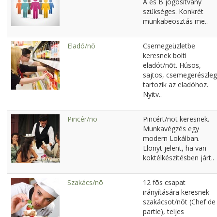
A és B jogosítvány
szükséges. Konkrét
munkabeosztás me..
Eladó/nõ
Csemegeüzletbe
keresnek bolti
eladót/nõt. Húsos,
sajtos, csemegerészleg
tartozik az eladóhoz.
Nyitv..
Pincér/nõ
Pincért/nõt keresnek.
Munkavégzés egy
modern Lokálban.
Elõnyt jelent, ha van
koktélkészítésben járt..
Szakács/nõ
12 fõs csapat
irányítására keresnek
szakácsot/nõt (Chef de
partie), teljes