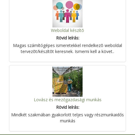
Weboldal készítõ
Rövid leírás:
Magas számítógépes ismeretekkel rendelkezõ weboldal
tervezõt/készítõt keresnek. Ismerni kell a követ..
Lovász és mezőgazdasági munkás
Rövid leírás:
Mindkét szakmában gyakorlott teljes vagy részmunkaidős
munkás