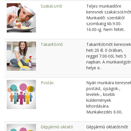
Szakács/nõ
Teljes munkaidõre
keresnek szakácsot/nõt
Munkaidõ: szerdától
szombatig kb.9.00-
16.00-ig. Nem feltét..
Takarító/nõ
Takarrítót/nõt keresnek
heti 20 ill. 0 órában,
reggel 7.00-tól, heti 5
napban. A munkavégzé
helye e..
Postás
Nyári munkára keresne
postást, újságok-,
levelek-, kisebb
küldemények
kihordására.
Munkakezdés 6.00..
Gépjármû oktató
Gépjármû oktatót/nõt