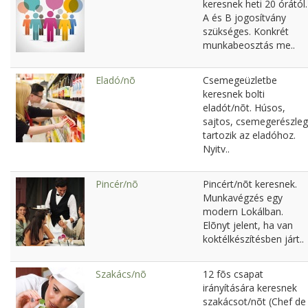
keresnek heti 20 órától.
A és B jogosítvány
szükséges. Konkrét
munkabeosztás me..
Eladó/nõ
Csemegeüzletbe
keresnek bolti
eladót/nõt. Húsos,
sajtos, csemegerészleg
tartozik az eladóhoz.
Nyitv..
Pincér/nõ
Pincért/nõt keresnek.
Munkavégzés egy
modern Lokálban.
Elõnyt jelent, ha van
koktélkészítésben járt..
Szakács/nõ
12 fõs csapat
irányítására keresnek
szakácsot/nõt (Chef de