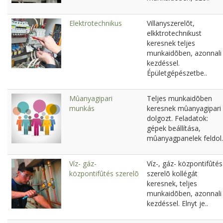
Elektrotechnikus
Villanyszerelõt,
elkktrotechnikust
keresnek teljes
munkaidõben, azonnali
kezdéssel.
Épületgépészetbe..
Mûanyagipari
Teljes munkaidõben
munkás
keresnek mûanyagipari
dolgozt. Feladatok:
gépek beállítása,
mûanyagpanelek feldol.
Víz- gáz-
Víz-, gáz- központifûtés
központifûtés szerelõ
szerelõ kollégát
keresnek, teljes
munkaidõben, azonnali
kezdéssel. Elnyt je..