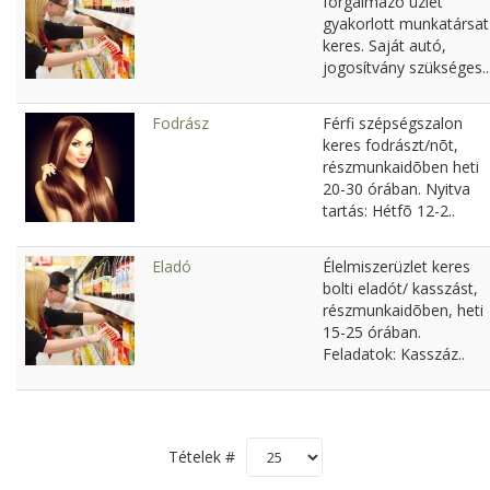
forgalmazó üzlet
gyakorlott munkatársat
keres. Saját autó,
jogosítvány szükséges..
Fodrász
Férfi szépségszalon
keres fodrászt/nõt,
részmunkaidõben heti
20-30 órában. Nyitva
tartás: Hétfõ 12-2..
Eladó
Élelmiszerüzlet keres
bolti eladót/ kasszást,
részmunkaidõben, heti
15-25 órában.
Feladatok: Kasszáz..
Tételek #