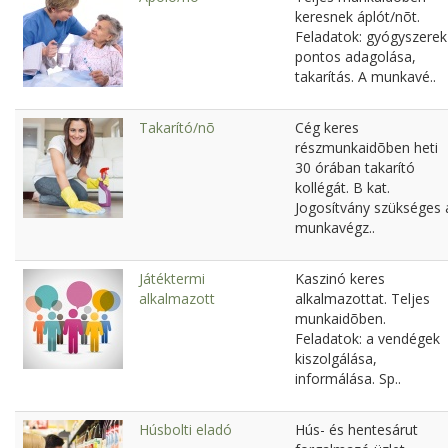
keresnek áplót/nõt.
Feladatok: gyógyszerek
pontos adagolása,
takarítás. A munkavé..
Takarító/nõ
Cég keres
részmunkaidõben heti
30 órában takarító
kollégát. B kat.
Jogosítvány szükséges 
munkavégz..
Játéktermi
Kaszinó keres
alkalmazott
alkalmazottat. Teljes
munkaidõben.
Feladatok: a vendégek
kiszolgálása,
informálása. Sp..
Húsbolti eladó
Hús- és hentesárut