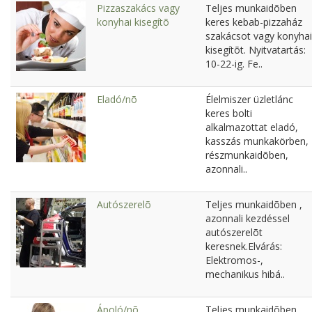
Pizzaszakács vagy
Teljes munkaidõben
konyhai kisegítõ
keres kebab-pizzaház
szakácsot vagy konyhai
kisegítõt. Nyitvatartás:
10-22-ig. Fe..
Eladó/nõ
Élelmiszer üzletlánc
keres bolti
alkalmazottat eladó,
kasszás munkakörben,
részmunkaidõben,
azonnali..
Autószerelõ
Teljes munkaidõben ,
azonnali kezdéssel
autószerelõt
keresnek.Elvárás:
Elektromos-,
mechanikus hibá..
Ápoló/nõ
Teljes munkaidõben