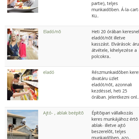
partie), teljes
munkaidõben. Á-la-cart
Kü..
Eladó/nõ
Heti 20 órában keresne
eladót/nõt illetve
kasszást. Elvárások: áru
átvétele, kihelyezése a
polcokra..
eladó
Részmunkaidõben kere
divatáru üzlet
eladót/nõt, azonnali
kezdéssel, heti 25
órában. Jelentkezni onl..
Ajtó- , ablak beépítõ
Építõipari vállalkozás
keres munkájához értõ
ablak- illetve ajtó
beszerelõt, teljes
munkaidõben, azo..