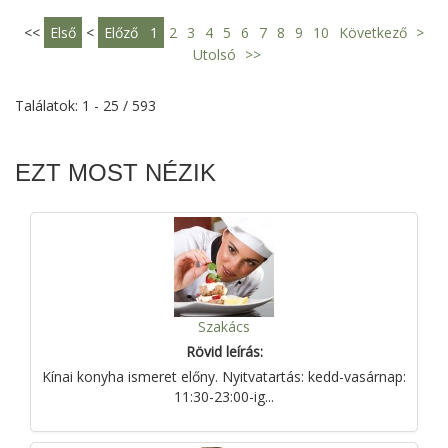
<<
Első
<
Előző
1
2
3
4
5
6
7
8
9
10
Következő
>
Utolsó
>>
Találatok: 1 - 25 / 593
EZT MOST NÉZIK
Szakács
Rövid leírás:
Kínai konyha ismeret előny. Nyitvatartás: kedd-vasárnap:
11:30-23:00-ig...