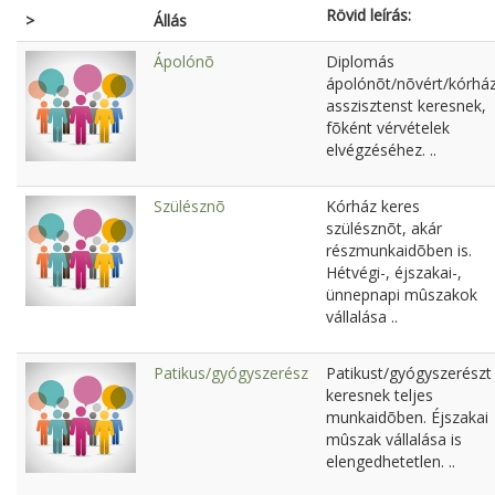
Rövid leírás:
>
Állás
Ápolónõ
Diplomás
ápolónõt/nõvért/kórház
asszisztenst keresnek,
fõként vérvételek
elvégzéséhez. ..
Szülésznõ
Kórház keres
szülésznõt, akár
részmunkaidõben is.
Hétvégi-, éjszakai-,
ünnepnapi mûszakok
vállalása ..
Patikus/gyógyszerész
Patikust/gyógyszerészt
keresnek teljes
munkaidõben. Éjszakai
mûszak vállalása is
elengedhetetlen. ..