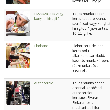
kezdéssel. Elnyt je..
Pizzaszakács vagy
Teljes munkaidõben
konyhai kisegítõ
keres kebab-pizzaház
szakácsot vagy konyhai
kisegítõt. Nyitvatartás:
10-22-ig. Fe..
Eladó/nõ
Élelmiszer üzletlánc
keres bolti
alkalmazottat eladó,
kasszás munkakörben,
részmunkaidõben,
azonnali..
Autószerelõ
Teljes munkaidõben ,
azonnali kezdéssel
autószerelõt
keresnek.Elvárás:
Elektromos-,
mechanikus hibá..