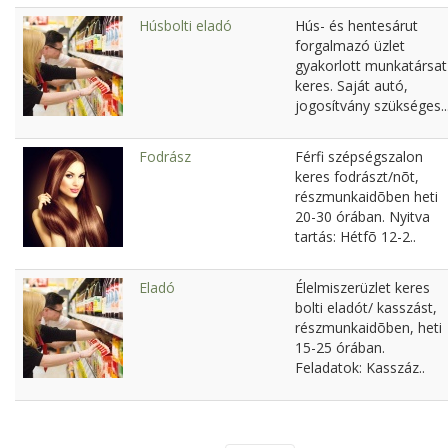
Húsbolti eladó
Hús- és hentesárut
forgalmazó üzlet
gyakorlott munkatársat
keres. Saját autó,
jogosítvány szükséges..
Fodrász
Férfi szépségszalon
keres fodrászt/nõt,
részmunkaidõben heti
20-30 órában. Nyitva
tartás: Hétfõ 12-2..
Eladó
Élelmiszerüzlet keres
bolti eladót/ kasszást,
részmunkaidõben, heti
15-25 órában.
Feladatok: Kasszáz..