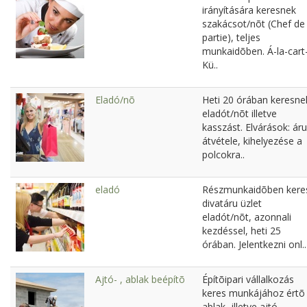
irányítására keresnek
szakácsot/nõt (Chef de
partie), teljes
munkaidõben. Á-la-cart
Kü..
Eladó/nõ
Heti 20 órában keresne
eladót/nõt illetve
kasszást. Elvárások: áru
átvétele, kihelyezése a
polcokra..
eladó
Részmunkaidõben kere
divatáru üzlet
eladót/nõt, azonnali
kezdéssel, heti 25
órában. Jelentkezni onl..
Ajtó- , ablak beépítõ
Építõipari vállalkozás
keres munkájához értõ
ablak- illetve ajtó