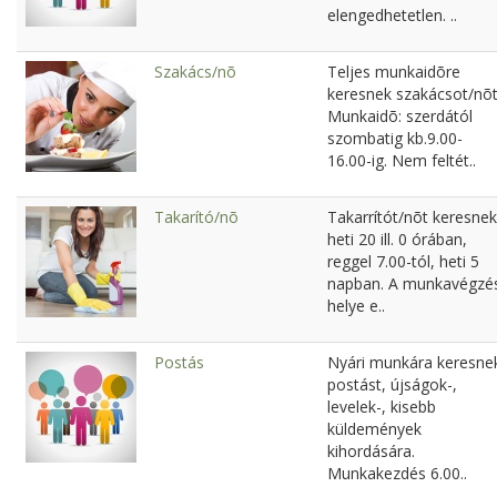
elengedhetetlen. ..
Szakács/nõ
Teljes munkaidõre
keresnek szakácsot/nõt
Munkaidõ: szerdától
szombatig kb.9.00-
16.00-ig. Nem feltét..
Takarító/nõ
Takarrítót/nõt keresnek
heti 20 ill. 0 órában,
reggel 7.00-tól, heti 5
napban. A munkavégzé
helye e..
Postás
Nyári munkára keresne
postást, újságok-,
levelek-, kisebb
küldemények
kihordására.
Munkakezdés 6.00..