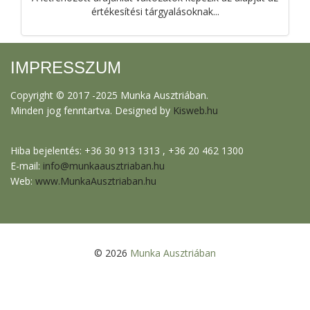
értékesítési tárgyalásoknak...
IMPRESSZUM
Copyright © 2017 -2025 Munka Ausztriában.
Minden jog fenntartva. Designed by
Kisweb.hu
Hiba bejelentés: +36 30 913 1313 , +36 20 462 1300
E-mail:
info@munkaausztriaban.hu
Web:
www.MunkaAusztriaban.hu
© 2026
Munka Ausztriában