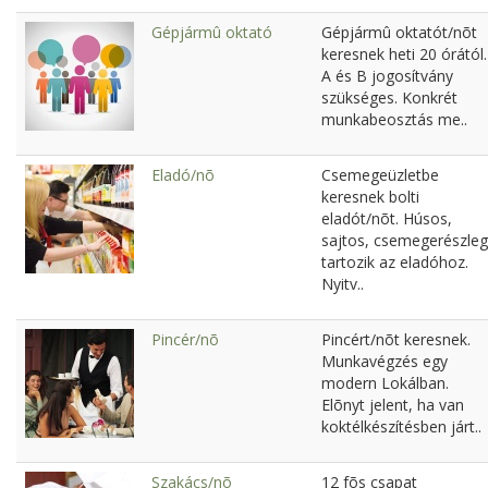
Gépjármû oktató
Gépjármû oktatót/nõt
keresnek heti 20 órától.
A és B jogosítvány
szükséges. Konkrét
munkabeosztás me..
Eladó/nõ
Csemegeüzletbe
keresnek bolti
eladót/nõt. Húsos,
sajtos, csemegerészleg
tartozik az eladóhoz.
Nyitv..
Pincér/nõ
Pincért/nõt keresnek.
Munkavégzés egy
modern Lokálban.
Elõnyt jelent, ha van
koktélkészítésben járt..
Szakács/nõ
12 fõs csapat