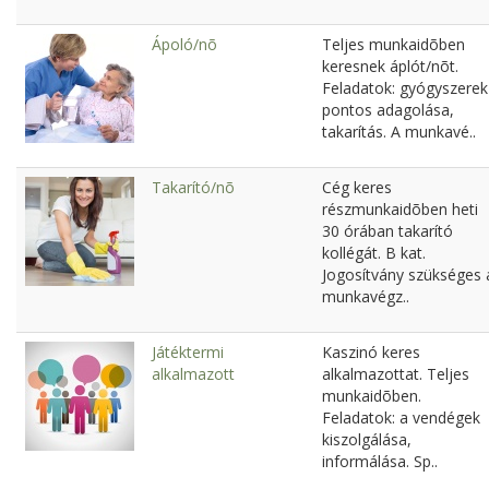
Ápoló/nõ
Teljes munkaidõben
keresnek áplót/nõt.
Feladatok: gyógyszerek
pontos adagolása,
takarítás. A munkavé..
Takarító/nõ
Cég keres
részmunkaidõben heti
30 órában takarító
kollégát. B kat.
Jogosítvány szükséges 
munkavégz..
Játéktermi
Kaszinó keres
alkalmazott
alkalmazottat. Teljes
munkaidõben.
Feladatok: a vendégek
kiszolgálása,
informálása. Sp..