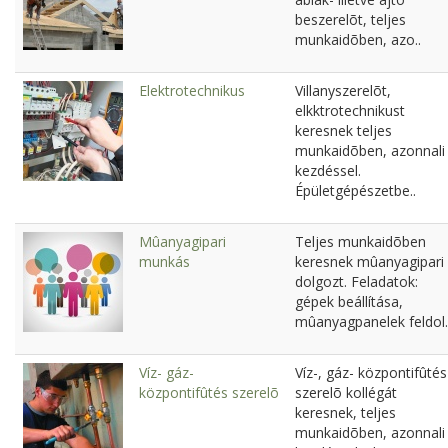
beszerelõt, teljes
munkaidõben, azo..
Elektrotechnikus
Villanyszerelõt,
elkktrotechnikust
keresnek teljes
munkaidõben, azonnali
kezdéssel.
Épületgépészetbe..
Mûanyagipari
Teljes munkaidõben
munkás
keresnek mûanyagipari
dolgozt. Feladatok:
gépek beállítása,
mûanyagpanelek feldol.
Víz- gáz-
Víz-, gáz- központifûtés
központifûtés szerelõ
szerelõ kollégát
keresnek, teljes
munkaidõben, azonnali