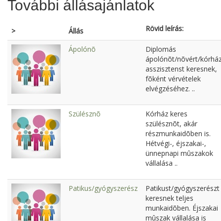
További állásajánlatok
Rövid leírás:
>
Állás
Ápolónõ
Diplomás
ápolónõt/nõvért/kórház
asszisztenst keresnek,
fõként vérvételek
elvégzéséhez. ..
Szülésznõ
Kórház keres
szülésznõt, akár
részmunkaidõben is.
Hétvégi-, éjszakai-,
ünnepnapi mûszakok
vállalása ..
Patikus/gyógyszerész
Patikust/gyógyszerészt
keresnek teljes
munkaidõben. Éjszakai
mûszak vállalása is