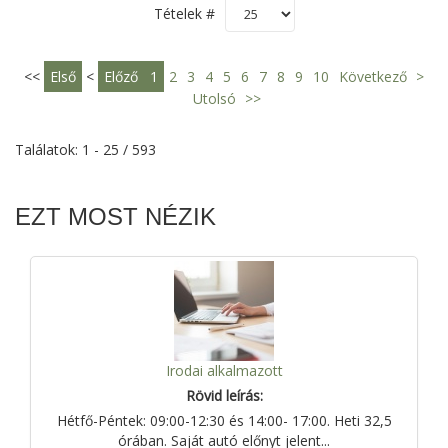
Tételek #
<<
Első
<
Előző
1
2
3
4
5
6
7
8
9
10
Következő
>
Utolsó
>>
Találatok: 1 - 25 / 593
EZT MOST NÉZIK
Irodai alkalmazott
Rövid leírás:
Hétfő-Péntek: 09:00-12:30 és 14:00- 17:00. Heti 32,5
órában. Saját autó előnyt jelent...