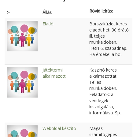
Rövid leírás:
>
Állás
Eladó
Borszaküzlet keres
eladót heti 30 órától
ill. teljes
munkaidõben.
Heti1-2 szabadnap.
Ha érdekel a bo..
Játéktermi
Kaszinó keres
alkalmazott
alkalmazottat.
Teljes
munkaidõben.
Feladatok: a
vendégek
kiszolgálása,
informálása. Sp..
Weboldal készítõ
Magas
számítógépes