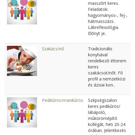
masszõrt keres.
Feladatok:
hagyományos-, fej-,
hátmasszázs.
Lábreflexológia.
Elõnyt je..
Szakács/nõ
Tradicionális
konyhával
rendelkezõ étterem
keres
szakácsot/nõt. Fõ
profil a nemzetközi
és ázsiai kon..
Pedikûrös/manikûrös
Szépségszalon
keres pedikûrös/
lábápoló,
mûkörömépítõ
kollégát, heti 20-24
órában. Jelentkezés