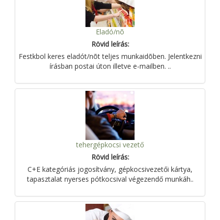
Eladó/nõ
Rövid leírás:
Festkbol keres eladót/nõt teljes munkaidõben. Jelentkezni
írásban postai úton illetve e-mailben. ..
tehergépkocsi vezető
Rövid leírás:
C+E kategóriás jogosítvány, gépkocsivezetői kártya,
tapasztalat nyerses pótkocsival végezendő munkáh..