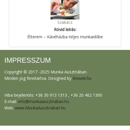
Szakács
Rövid leírás:
Étterem – Kávéházba teljes munkaidőbe
IMPRESSZUM
Copyright © 2017 -2025 Munka Ausztriában.
Minden jog fenntartva. Designed by
Kisweb.hu
Hiba bejelentés: +36 30 913 1313 , +36 20 462 1300
E-mail:
info@munkaausztriaban.hu
Web:
www.MunkaAusztriaban.hu