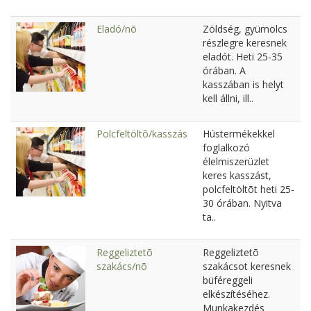
Eladó/nõ
Zöldség, gyümölcs
részlegre keresnek
eladót. Heti 25-35
órában. A
kasszában is helyt
kell állni, ill..
Polcfeltöltõ/kasszás
Hústermékekkel
foglalkozó
élelmiszerüzlet
keres kasszást,
polcfeltöltõt heti 25-
30 órában. Nyitva
ta..
Reggeliztetõ
Reggeliztetõ
szakács/nõ
szakácsot keresnek
büféreggeli
elkészítéséhez.
Munkakezdés