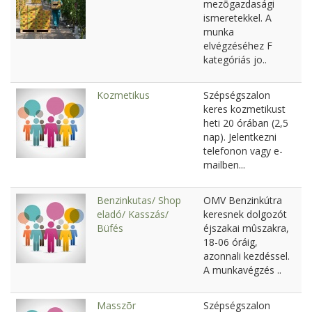
mezõgazdasági
ismeretekkel. A
munka
elvégzéséhez F
kategóriás jo..
Kozmetikus
Szépségszalon
keres kozmetikust
heti 20 órában (2,5
nap). Jelentkezni
telefonon vagy e-
mailben...
Benzinkutas/ Shop
OMV Benzinkútra
eladó/ Kasszás/
keresnek dolgozót
Büfés
éjszakai mûszakra,
18-06 óráig,
azonnali kezdéssel.
A munkavégzés ..
Masszõr
Szépségszalon