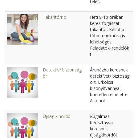
telef..
Takarító/nõ
Heti 8-10 órában
keres fogászat
takarítót. Késõbb
több munkaóra is
lehetséges.
Feladatok: rendelõk
t..
Detektív/ biztonsági
Áruházba keresnek
õr
detektívet/ biztosági
õrt. Erkölcsi
bizonyítvánnyal,
büntetlen elõélettel.
Alkohol..
Újság kihordó
Rugalmas
beosztással
keresnek
újságkihordót.