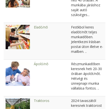
heti 40 órában. A
munkába járáshoz
saját autó
szükséges...
Eladó/nõ
Festkbol keres
eladót/nõt teljes
munkaidõben.
Jelentkezni írásban
postai úton illetve e-
mailben. ..
Ápoló/nõ
Részmunkaidõben
keresnek heti 20-30
órában ápolót/nõt.
Hétvégi és
ünnepnapi munka
vállalása fontos. ..
Traktoros
2024 tavaszától
keresnek traktorost