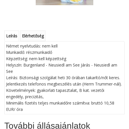
Leírás
Elérhetőség
Német nyelvtudás: nem kell
Munkaidő: részmunkaidő
Képzettség: nem kell képzettség
Helyszín: Burgenland - Neusiedl am See Járás - Neusiedl am
See
Leírás: Biztonsági szolgálat heti 30 órában takarító/nőt keres.
Jelentkezés telefonos megbeszélés után (Herrn Trummer-nál).
Követelmények: gyakorlati tapasztalat, B kat. vezetői
engedély, precizitás,
Minimális fizetés teljes munkaidőre számítva: bruttó 10,58
EUR/ óra
További állásajánlatok