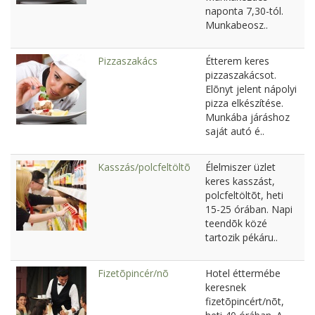
naponta 7,30-tól.
Munkabeosz..
Pizzaszakács
Étterem keres
pizzaszakácsot.
Elõnyt jelent nápolyi
pizza elkészítése.
Munkába járáshoz
saját autó é..
Kasszás/polcfeltöltõ
Élelmiszer üzlet
keres kasszást,
polcfeltöltõt, heti
15-25 órában. Napi
teendõk közé
tartozik pékáru..
Fizetõpincér/nõ
Hotel éttermébe
keresnek
fizetõpincért/nõt,