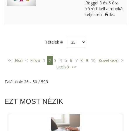
Reggel 3 és 6 óra
között kell a munkát
teljesteni. Érde..
Tételek #
<<
Első
<
Előző
1
2
3
4
5
6
7
8
9
10
Következő
>
Utolsó
>>
Találatok: 26 - 50 / 593
EZT MOST NÉZIK