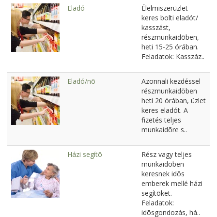
Eladó
Élelmiszerüzlet
keres bolti eladót/
kasszást,
részmunkaidõben,
heti 15-25 órában.
Feladatok: Kasszáz..
Eladó/nõ
Azonnali kezdéssel
részmunkaidõben
heti 20 órában, üzlet
keres eladót. A
fizetés teljes
munkaidõre s..
Házi segítõ
Rész vagy teljes
munkaidõben
keresnek idõs
emberek mellé házi
segítõket.
Feladatok:
idõsgondozás, há..