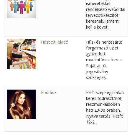
ismeretekkel
rendelkezõ weboldal
tervezõt/készítõt
keresnek. Ismerni
kell a követ..
Húsbolti eladó
Hús- és hentesárut
forgalmazó üzlet
gyakorlott
munkatársat keres.
Saját autó,
jogosítvány
szükséges...
Fodrász
Férfi szépségszalon
keres fodrászt/nõt,
részmunkaidõben
heti 20-30 órában.
Nyitva tartás: Hétfõ
12-2..