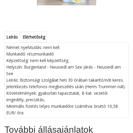
Leírás
Elérhetőség
Német nyelvtudás: nem kell
Munkaidő: részmunkaidő
Képzettség: nem kell képzettség
Helyszín: Burgenland - Neusiedl am See Járás - Neusiedl am
See
Leírás: Biztonsági szolgálat heti 30 órában takarító/nőt keres.
Jelentkezés telefonos megbeszélés után (Herrn Trummer-nál).
Követelmények: gyakorlati tapasztalat, B kat. vezetői
engedély, precizitás,
Minimális fizetés teljes munkaidőre számítva: bruttó 10,58
EUR/ óra
További állásajánlatok