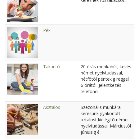
keresnek fõszakácsot..
Pék
..
Takarító
20 órás munkahét, kevés
német nyelvtudással,
hétfõtõl péntekig reggel
6 órától. Jelentkezés
telefono..
Asztalos
Szezonális munkára
keresünk gyakorlott
aztalost kielégítõ német
nyelvtudással. Márciustól
júniusig é..