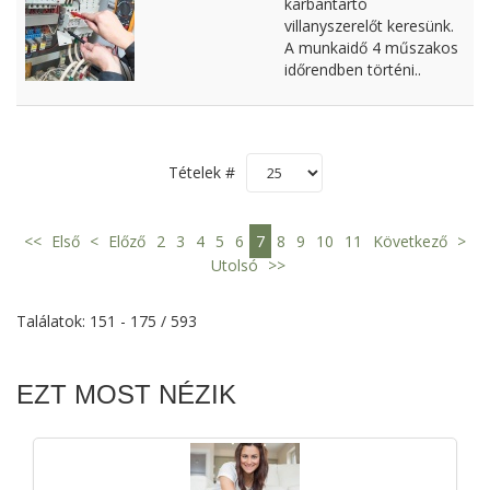
karbantartó
villanyszerelőt keresünk.
A munkaidő 4 műszakos
időrendben történi..
Tételek #
<<
Első
<
Előző
2
3
4
5
6
7
8
9
10
11
Következő
>
Utolsó
>>
Találatok: 151 - 175 / 593
EZT MOST NÉZIK