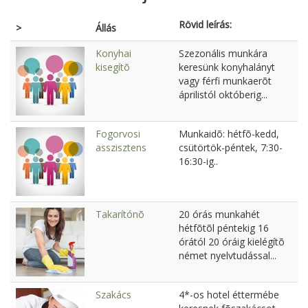
Rövid leírás:
>
Állás
Konyhai
Szezonális munkára
kisegítõ
keresünk konyhalányt
vagy férfi munkaerõt
áprilistól októberig...
Fogorvosi
Munkaidõ: hétfõ-kedd,
asszisztens
csütörtök-péntek, 7:30-
16:30-ig..
Takarítónõ
20 órás munkahét
hétfõtõl péntekig 16
órától 20 óráig kielégítõ
német nyelvtudással...
Szakács
4*-os hotel éttermébe