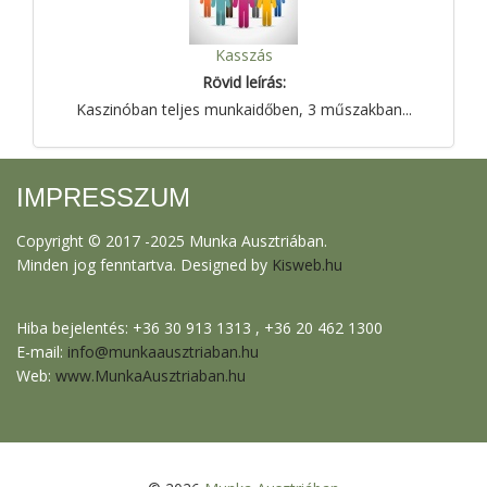
Kasszás
Rövid leírás:
Kaszinóban teljes munkaidőben, 3 műszakban...
IMPRESSZUM
Copyright © 2017 -2025 Munka Ausztriában.
Minden jog fenntartva. Designed by
Kisweb.hu
Hiba bejelentés: +36 30 913 1313 , +36 20 462 1300
E-mail:
info@munkaausztriaban.hu
Web:
www.MunkaAusztriaban.hu