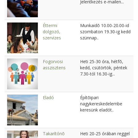
Jelentkezés e-mailen...
Éttermi
Munkaidõ 10.00-20.00-id
dolgozó,
szombaton 19.30-ig kedd
szervizes
szünnap..
Fogorvosi
Heti 25-30 óra, hétfõ,
asszisztens
kedd, csütörtök, péntek
7.30-tól 16.30-ig...
Eladó
Építõipari
nagykereskedelembe
keresünk eladót..
Takarítónõ
Heti 20-25 órában reggel