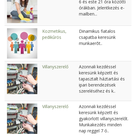
6 és este 21 óra közötti
órákban. Jelentkezés e-
mailben...
Kozmetikus,
Dinamikus fiatalos
pedikûrös
csapatba keresünk
munkaerõt..
Villanyszerelő
Azonnali kezdéssel
keresünk képzett és
tapasztalt háztartási és
ipari berendezések
szereléséhez és k..
Villanyszerelő
Azonnali kezdéssel
keresünk képzett és
gyakorlott villanyszerelőt.
Munkakezdés minden
nap reggel 7 ó..