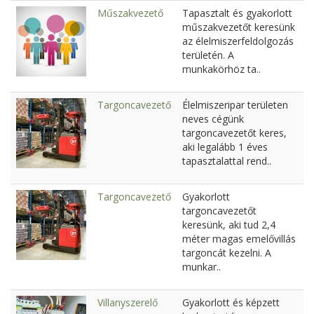
Műszakvezető
Tapasztalt és gyakorlott
műszakvezetőt keresünk
az élelmiszerfeldolgozás
területén. A
munkakörhöz ta..
Targoncavezető
Élelmiszeripar területen
neves cégünk
targoncavezetőt keres,
aki legalább 1 éves
tapasztalattal rend..
Targoncavezető
Gyakorlott
targoncavezetőt
keresünk, aki tud 2,4
méter magas emelővillás
targoncát kezelni. A
munkar..
Villanyszerelő
Gyakorlott és képzett