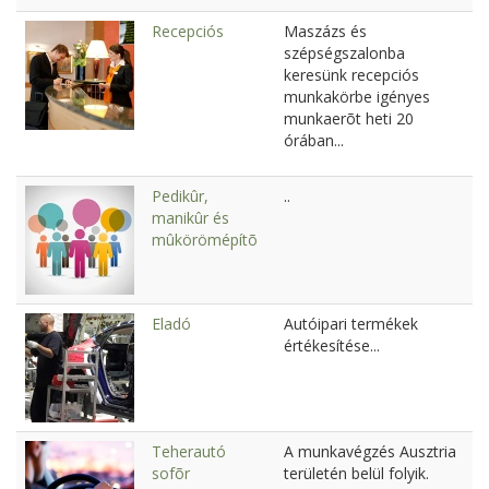
Recepciós
Maszázs és
szépségszalonba
keresünk recepciós
munkakörbe igényes
munkaerõt heti 20
órában...
Pedikûr,
..
manikûr és
mûkörömépítõ
Eladó
Autóipari termékek
értékesítése...
Teherautó
A munkavégzés Ausztria
sofõr
területén belül folyik.