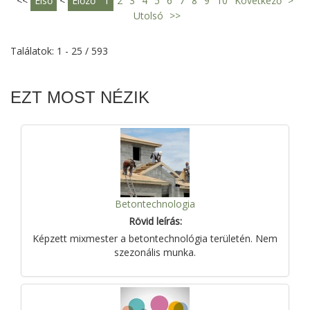
<<
Első
<
Előző
1
2
3
4
5
6
7
8
9
10
Következő
>
Utolsó
>>
Találatok: 1 - 25 / 593
EZT MOST NÉZIK
Betontechnologia
Rövid leírás:
Képzett mixmester a betontechnológia területén. Nem
szezonális munka.