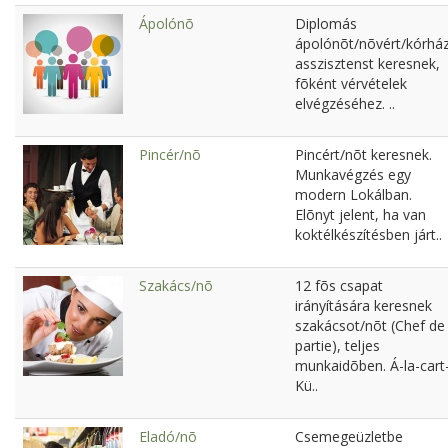
Ápolónõ
Diplomás
ápolónõt/nõvért/kórház
asszisztenst keresnek,
fõként vérvételek
elvégzéséhez. ..
Pincér/nõ
Pincért/nõt keresnek.
Munkavégzés egy
modern Lokálban.
Elõnyt jelent, ha van
koktélkészítésben járt..
Szakács/nõ
12 fõs csapat
irányítására keresnek
szakácsot/nõt (Chef de
partie), teljes
munkaidõben. Á-la-cart
Kü..
Eladó/nõ
Csemegeüzletbe