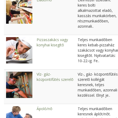
keres bolti
alkalmazottat eladó,
kasszás munkakörben,
részmunkaidõben,
azonnali..
Pizzaszakács vagy
Teljes munkaidõben
konyhai kisegítõ
keres kebab-pizzaház
szakácsot vagy konyhai
kisegítõt. Nyitvatartás:
10-22-ig. Fe..
Víz- gáz-
Víz-, gáz- központifûtés
központifûtés szerelõ
szerelõ kollégát
keresnek, teljes
munkaidõben, azonnali
kezdéssel. Elnyt je..
Ápoló/nõ
Teljes munkaidõben
keresnek áplót/nõt.