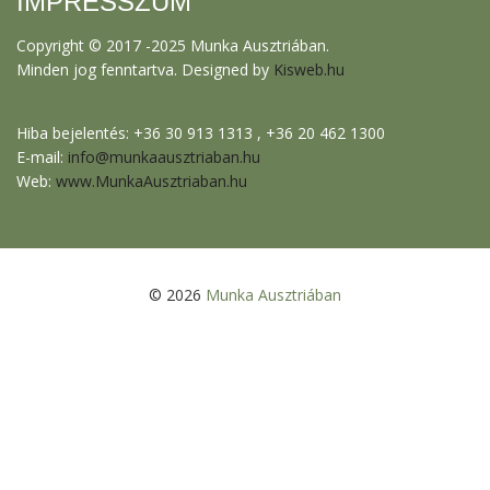
IMPRESSZUM
Copyright © 2017 -2025 Munka Ausztriában.
Minden jog fenntartva. Designed by
Kisweb.hu
Hiba bejelentés: +36 30 913 1313 , +36 20 462 1300
E-mail:
info@munkaausztriaban.hu
Web:
www.MunkaAusztriaban.hu
© 2026
Munka Ausztriában