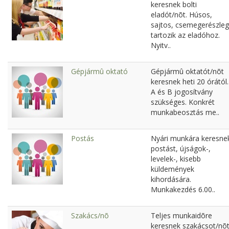
keresnek bolti
eladót/nõt. Húsos,
sajtos, csemegerészleg
tartozik az eladóhoz.
Nyitv..
Gépjármû oktató
Gépjármû oktatót/nõt
keresnek heti 20 órától.
A és B jogosítvány
szükséges. Konkrét
munkabeosztás me..
Postás
Nyári munkára keresne
postást, újságok-,
levelek-, kisebb
küldemények
kihordására.
Munkakezdés 6.00..
Szakács/nõ
Teljes munkaidõre
keresnek szakácsot/nõt