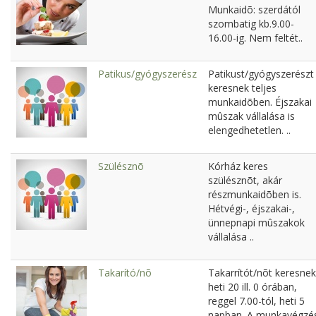
Munkaidõ: szerdától
szombatig kb.9.00-
16.00-ig. Nem feltét..
Patikus/gyógyszerész
Patikust/gyógyszerészt
keresnek teljes
munkaidõben. Éjszakai
mûszak vállalása is
elengedhetetlen. ..
Szülésznõ
Kórház keres
szülésznõt, akár
részmunkaidõben is.
Hétvégi-, éjszakai-,
ünnepnapi mûszakok
vállalása ..
Takarító/nõ
Takarrítót/nõt keresnek
heti 20 ill. 0 órában,
reggel 7.00-tól, heti 5
napban. A munkavégzé