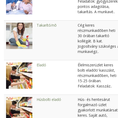
Feladatok: gyógyszerek
pontos adagolása,
takarítás. A munkavé..
Takarító/nõ
Cég keres
részmunkaidõben heti
30 órában takarító
kollégát. B kat.
Jogosítvány szükséges 
munkavégz..
Eladó
Élelmiszerüzlet keres
bolti eladót/ kasszást,
részmunkaidõben, heti
15-25 órában.
Feladatok: Kasszáz..
Húsbolti eladó
Hús- és hentesárut
forgalmazó üzlet
gyakorlott munkatársat
keres. Saját autó,