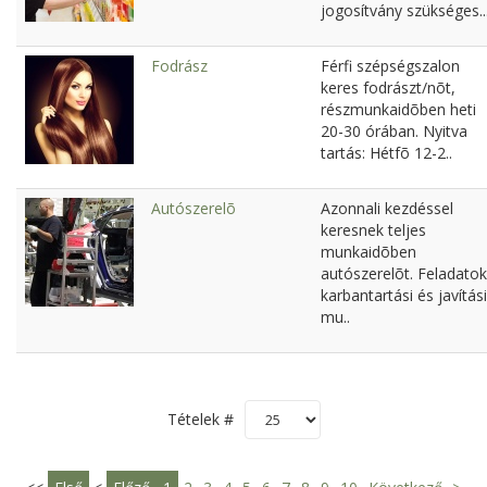
jogosítvány szükséges..
Fodrász
Férfi szépségszalon
keres fodrászt/nõt,
részmunkaidõben heti
20-30 órában. Nyitva
tartás: Hétfõ 12-2..
Autószerelõ
Azonnali kezdéssel
keresnek teljes
munkaidõben
autószerelõt. Feladatok
karbantartási és javítási
mu..
Tételek #