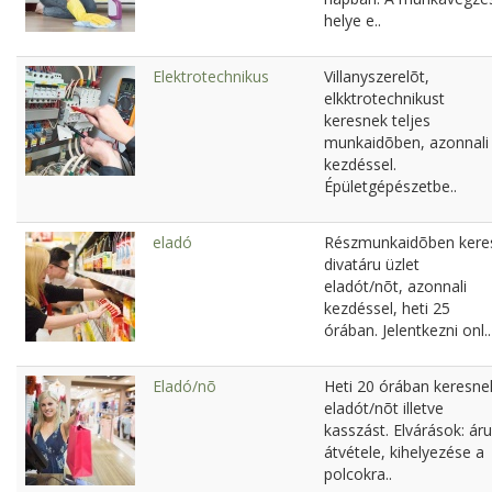
helye e..
Elektrotechnikus
Villanyszerelõt,
elkktrotechnikust
keresnek teljes
munkaidõben, azonnali
kezdéssel.
Épületgépészetbe..
eladó
Részmunkaidõben kere
divatáru üzlet
eladót/nõt, azonnali
kezdéssel, heti 25
órában. Jelentkezni onl..
Eladó/nõ
Heti 20 órában keresne
eladót/nõt illetve
kasszást. Elvárások: áru
átvétele, kihelyezése a
polcokra..