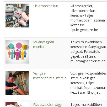
Elektrotechnikus
Villanyszerelõt,
elkktrotechnikust
keresnek teljes
munkaidõben, azonnali
kezdéssel.
Épületgépészetbe..
Mûanyagipari
Teljes munkaidõben
munkás
keresnek mûanyagipari
dolgozt. Feladatok:
gépek beállítása,
mûanyagpanelek feldol.
Víz- gáz-
Víz-, gáz- központifûtés
központifûtés szerelõ
szerelõ kollégát
keresnek, teljes
munkaidõben, azonnali
kezdéssel. Elnyt je..
Pizzaszakács vagy
Teljes munkaidõben