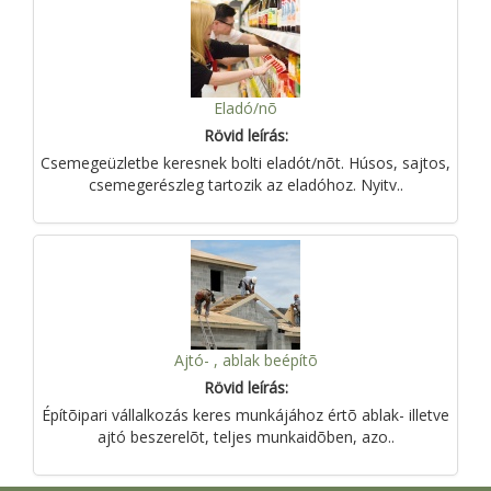
Eladó/nõ
Rövid leírás:
Csemegeüzletbe keresnek bolti eladót/nõt. Húsos, sajtos,
csemegerészleg tartozik az eladóhoz. Nyitv..
Ajtó- , ablak beépítõ
Rövid leírás:
Építõipari vállalkozás keres munkájához értõ ablak- illetve
ajtó beszerelõt, teljes munkaidõben, azo..