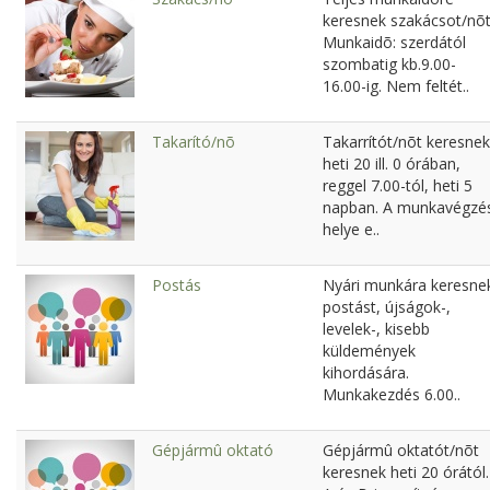
keresnek szakácsot/nõt
Munkaidõ: szerdától
szombatig kb.9.00-
16.00-ig. Nem feltét..
Takarító/nõ
Takarrítót/nõt keresnek
heti 20 ill. 0 órában,
reggel 7.00-tól, heti 5
napban. A munkavégzé
helye e..
Postás
Nyári munkára keresne
postást, újságok-,
levelek-, kisebb
küldemények
kihordására.
Munkakezdés 6.00..
Gépjármû oktató
Gépjármû oktatót/nõt
keresnek heti 20 órától.