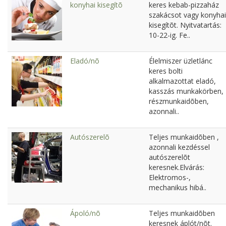
konyhai kisegítõ
keres kebab-pizzaház
szakácsot vagy konyhai
kisegítõt. Nyitvatartás:
10-22-ig. Fe..
Eladó/nõ
Élelmiszer üzletlánc
keres bolti
alkalmazottat eladó,
kasszás munkakörben,
részmunkaidõben,
azonnali..
Autószerelõ
Teljes munkaidõben ,
azonnali kezdéssel
autószerelõt
keresnek.Elvárás:
Elektromos-,
mechanikus hibá..
Ápoló/nõ
Teljes munkaidõben
keresnek áplót/nõt.