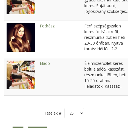
keres. Saját autó,
jogosítvány szükséges..
Fodrász
Férfi szépségszalon
keres fodrászt/nõt,
részmunkaidõben heti
20-30 órában. Nyitva
tartás: Hétfõ 12-2..
Eladó
Élelmiszerüzlet keres
bolti eladót/ kasszást,
részmunkaidõben, heti
15-25 órában.
Feladatok: Kasszáz..
Tételek #