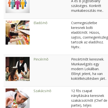
A és B jogosítvány
szükséges. Konkrét
munkabeosztás me..
Eladó/nõ
Csemegeüzletbe
keresnek bolti
eladót/nõt. Húsos,
sajtos, csemegerészleg
tartozik az eladóhoz.
Nyitv..
Pincér/nõ
Pincért/nõt keresnek.
Munkavégzés egy
modern Lokálban.
Elõnyt jelent, ha van
koktélkészítésben járt..
Szakács/nõ
12 fõs csapat
irányítására keresnek
szakácsot/nõt (Chef de
partie), teljes