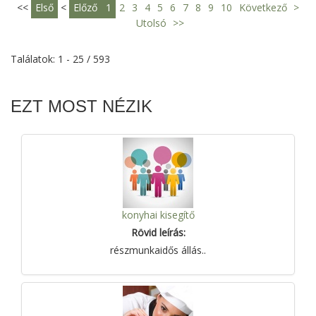
<<
Első
<
Előző
1
2
3
4
5
6
7
8
9
10
Következő
>
Utolsó
>>
Találatok: 1 - 25 / 593
EZT MOST NÉZIK
konyhai kisegítő
Rövid leírás:
részmunkaidős állás..