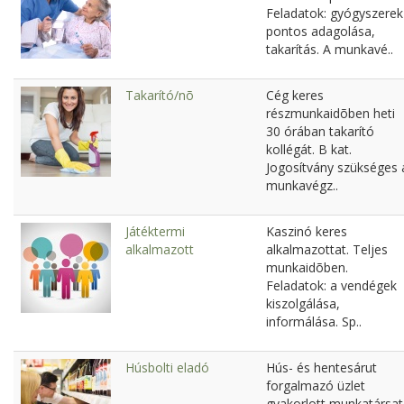
Feladatok: gyógyszerek
pontos adagolása,
takarítás. A munkavé..
Takarító/nõ
Cég keres
részmunkaidõben heti
30 órában takarító
kollégát. B kat.
Jogosítvány szükséges 
munkavégz..
Játéktermi
Kaszinó keres
alkalmazott
alkalmazottat. Teljes
munkaidõben.
Feladatok: a vendégek
kiszolgálása,
informálása. Sp..
Húsbolti eladó
Hús- és hentesárut
forgalmazó üzlet
gyakorlott munkatársat