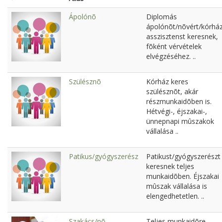
Ápolónõ
Diplomás
ápolónõt/nõvért/kórház
asszisztenst keresnek,
fõként vérvételek
elvégzéséhez. ..
Szülésznõ
Kórház keres
szülésznõt, akár
részmunkaidõben is.
Hétvégi-, éjszakai-,
ünnepnapi mûszakok
vállalása ..
Patikus/gyógyszerész
Patikust/gyógyszerészt
keresnek teljes
munkaidõben. Éjszakai
mûszak vállalása is
elengedhetetlen. ..
Szakács/nõ
Teljes munkaidõre