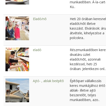
munkaidõben. Á-la-cart
Kü..
Eladó/nõ
Heti 20 órában keresne
eladót/nõt illetve
kasszást. Elvárások: áru
átvétele, kihelyezése a
polcokra..
eladó
Részmunkaidõben kere
divatáru üzlet
eladót/nõt, azonnali
kezdéssel, heti 25
órában. Jelentkezni onl..
Ajtó- , ablak beépítõ
Építõipari vállalkozás
keres munkájához értõ
ablak- illetve ajtó
beszerelõt, teljes
munkaidõben, azo..