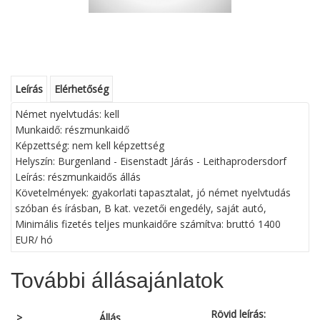
Leírás
Elérhetőség
Német nyelvtudás: kell
Munkaidő: részmunkaidő
Képzettség: nem kell képzettség
Helyszín: Burgenland - Eisenstadt Járás - Leithaprodersdorf
Leírás: részmunkaidős állás
Követelmények: gyakorlati tapasztalat, jó német nyelvtudás
szóban és írásban, B kat. vezetői engedély, saját autó,
Minimális fizetés teljes munkaidőre számítva: bruttó 1400
EUR/ hó
További állásajánlatok
Rövid leírás:
>
Állás