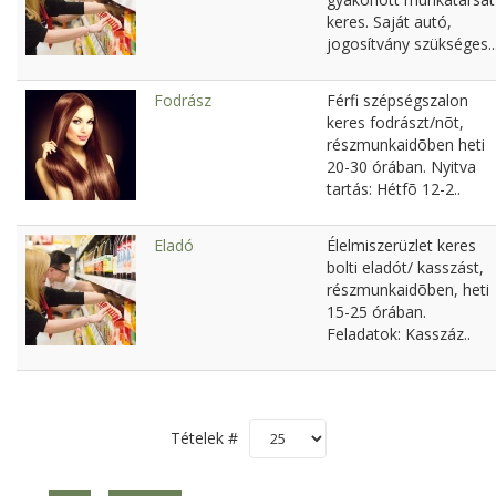
keres. Saját autó,
jogosítvány szükséges..
Fodrász
Férfi szépségszalon
keres fodrászt/nõt,
részmunkaidõben heti
20-30 órában. Nyitva
tartás: Hétfõ 12-2..
Eladó
Élelmiszerüzlet keres
bolti eladót/ kasszást,
részmunkaidõben, heti
15-25 órában.
Feladatok: Kasszáz..
Tételek #