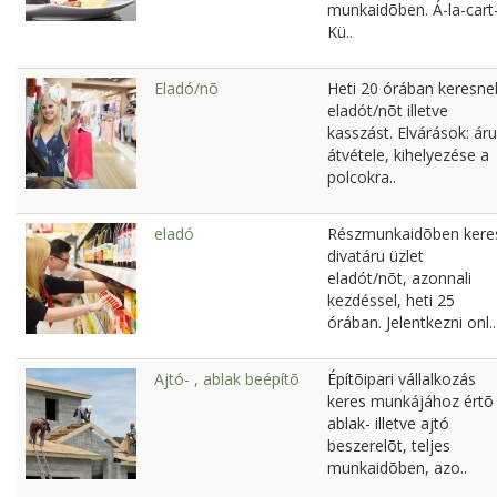
munkaidõben. Á-la-cart
Kü..
Eladó/nõ
Heti 20 órában keresne
eladót/nõt illetve
kasszást. Elvárások: áru
átvétele, kihelyezése a
polcokra..
eladó
Részmunkaidõben kere
divatáru üzlet
eladót/nõt, azonnali
kezdéssel, heti 25
órában. Jelentkezni onl..
Ajtó- , ablak beépítõ
Építõipari vállalkozás
keres munkájához értõ
ablak- illetve ajtó
beszerelõt, teljes
munkaidõben, azo..