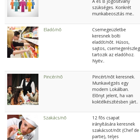
A és B jogosítvány
szükséges. Konkrét
munkabeosztás me..
Eladó/nõ
Csemegeüzletbe
keresnek bolti
eladót/nõt. Húsos,
sajtos, csemegerészleg
tartozik az eladóhoz.
Nyitv..
Pincér/nõ
Pincért/nõt keresnek.
Munkavégzés egy
modern Lokálban.
Elõnyt jelent, ha van
koktélkészítésben járt..
Szakács/nõ
12 fõs csapat
irányítására keresnek
szakácsot/nõt (Chef de
partie), teljes