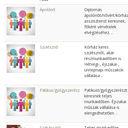
Ápolónõ
Diplomás
ápolónõt/nõvért/kórház
asszisztenst keresnek,
fõként vérvételek
elvégzéséhez. ..
Szülésznõ
Kórház keres
szülésznõt, akár
részmunkaidõben is.
Hétvégi-, éjszakai-,
ünnepnapi mûszakok
vállalása ..
Patikus/gyógyszerész
Patikust/gyógyszerészt
keresnek teljes
munkaidõben. Éjszakai
mûszak vállalása is
elengedhetetlen. ..
Szakács/nõ
Teljes munkaidõre